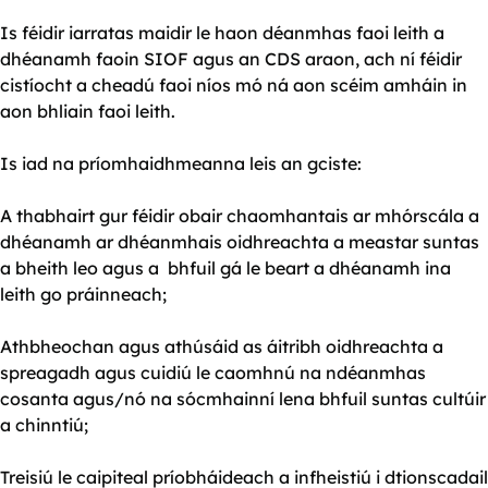
Is féidir iarratas maidir le haon déanmhas faoi leith a
dhéanamh faoin SIOF agus an CDS araon, ach ní féidir
cistíocht a cheadú faoi níos mó ná aon scéim amháin in
aon bhliain faoi leith.
Is iad na príomhaidhmeanna leis an gciste:
A thabhairt gur féidir obair chaomhantais ar mhórscála a
dhéanamh ar dhéanmhais oidhreachta a meastar suntas
a bheith leo agus a bhfuil gá le beart a dhéanamh ina
leith go práinneach;
Athbheochan agus athúsáid as áitribh oidhreachta a
spreagadh agus cuidiú le caomhnú na ndéanmhas
cosanta agus/nó na sócmhainní lena bhfuil suntas cultúir
a chinntiú;
Treisiú le caipiteal príobháideach a infheistiú i dtionscadail