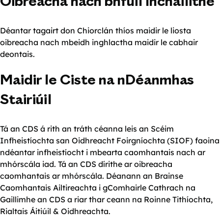
Oibreacha nach bhfuil Incháilithe
Déantar tagairt don Chiorclán thíos maidir le liosta
oibreacha nach mbeidh inghlactha maidir le cabhair
deontais.
Maidir le Ciste na nDéanmhas
Stairiúil
Tá an CDS á rith an tráth céanna leis an Scéim
Infheistíochta san Oidhreacht Foirgníochta (SIOF) faoina
ndéantar infheistíocht i mbearta caomhantais nach ar
mhórscála iad. Tá an CDS dírithe ar oibreacha
caomhantais ar mhórscála. Déanann an Brainse
Caomhantais Ailtireachta i gComhairle Cathrach na
Gaillimhe an CDS a riar thar ceann na Roinne Tithíochta,
Rialtais Áitiúil & Oidhreachta.