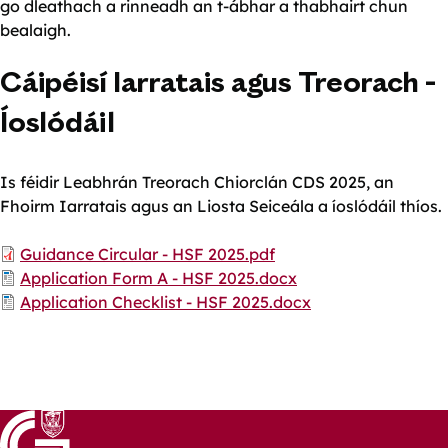
go dleathach a rinneadh an t-ábhar a thabhairt chun
bealaigh.
Cáipéisí Iarratais agus Treorach -
Íoslódáil
Is féidir Leabhrán Treorach Chiorclán CDS 2025, an
Fhoirm Iarratais agus an Liosta Seiceála a íoslódáil thíos.
Document
Guidance Circular - HSF 2025.pdf
Document
Application Form A - HSF 2025.docx
Document
Application Checklist - HSF 2025.docx