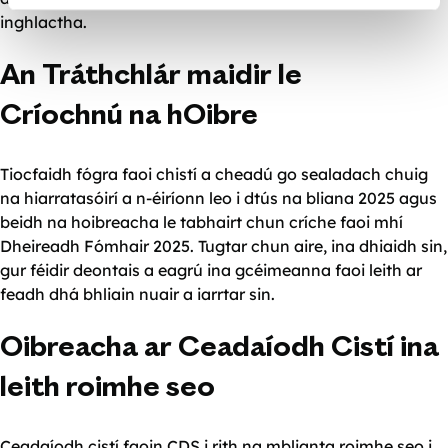
inghlactha.
An Tráthchlár maidir le
Críochnú na hOibre
Tiocfaidh fógra faoi chistí a cheadú go sealadach chuig
na hiarratasóirí a n-éiríonn leo i dtús na bliana 2025 agus
beidh na hoibreacha le tabhairt chun críche faoi mhí
Dheireadh Fómhair 2025. Tugtar chun aire, ina dhiaidh sin,
gur féidir deontais a eagrú ina gcéimeanna faoi leith ar
feadh dhá bhliain nuair a iarrtar sin.
Oibreacha ar Ceadaíodh Cistí ina
leith roimhe seo
Ceadaíodh cistí faoin CDS i rith na mblianta roimhe seo i