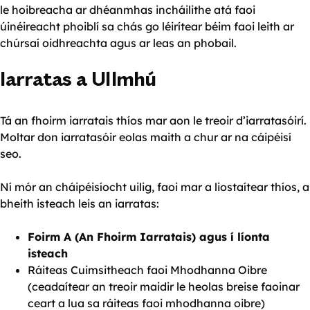
le hoibreacha ar dhéanmhas incháilithe atá faoi
úinéireacht phoiblí sa chás go léirítear béim faoi leith ar
chúrsaí oidhreachta agus ar leas an phobail.
Iarratas a Ullmhú
Tá an fhoirm iarratais thíos mar aon le treoir d’iarratasóirí.
Moltar don iarratasóir eolas maith a chur ar na cáipéisí
seo.
Ní mór an cháipéisíocht uilig, faoi mar a liostaítear thíos, a
bheith isteach leis an iarratas:
Foirm A (An Fhoirm Iarratais) agus í líonta
isteach
Ráiteas Cuimsitheach faoi Mhodhanna Oibre
(ceadaítear an treoir maidir le heolas breise faoinar
ceart a lua sa ráiteas faoi mhodhanna oibre)