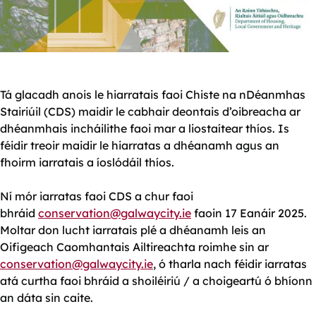
Tá glacadh anois le hiarratais faoi Chiste na nDéanmhas
Stairiúil (CDS) maidir le cabhair deontais d’oibreacha ar
dhéanmhais incháilithe faoi mar a liostaítear thíos. Is
féidir treoir maidir le hiarratas a dhéanamh agus an
fhoirm iarratais a íoslódáil thíos.
Ní mór iarratas faoi CDS a chur faoi
bhráid
conservation@galwaycity.ie
faoin 17 Eanáir 2025.
Moltar don lucht iarratais plé a dhéanamh leis an
Oifigeach Caomhantais Ailtireachta roimhe sin ar
conservation@galwaycity.ie
, ó tharla nach féidir iarratas
atá curtha faoi bhráid a shoiléiriú / a choigeartú ó bhíonn
an dáta sin caite.