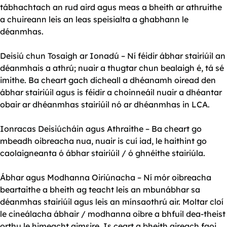
tábhachtach an rud aird agus meas a bheith ar athruithe
a chuireann leis an leas speisialta a ghabhann le
déanmhas.
Deisiú chun Tosaigh ar Ionadú – Ní féidir ábhar stairiúil an
déanmhais a athrú; nuair a thugtar chun bealaigh é, tá sé
imithe. Ba cheart gach dícheall a dhéanamh oiread den
ábhar stairiúil agus is féidir a choinneáil nuair a dhéantar
obair ar dhéanmhas stairiúil nó ar dhéanmhas in LCA.
Ionracas Deisiúcháin agus Athraithe – Ba cheart go
mbeadh oibreacha nua, nuair is cuí iad, le haithint go
caolaigneanta ó ábhar stairiúil / ó ghnéithe stairiúla.
Ábhar agus Modhanna Oiriúnacha – Ní mór oibreacha
beartaithe a bheith ag teacht leis an mbunábhar sa
déanmhas stairiúil agus leis an mínsaothrú air. Moltar cloí
le cineálacha ábhair / modhanna oibre a bhfuil dea-theist
orthu le himeacht aimsire. Is ceart a bheith aireach faoi