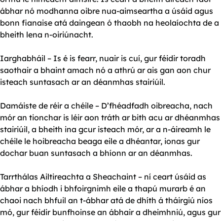
ábhar nó modhanna oibre nua-aimseartha a úsáid agus
bonn fianaise atá daingean ó thaobh na heolaíochta de a
bheith lena n-oiriúnacht.
Iarghabháil – Is é is fearr, nuair is cuí, gur féidir toradh
saothair a bhaint amach nó a athrú ar ais gan aon chur
isteach suntasach ar an déanmhas stairiúil.
Damáiste de réir a chéile – D’fhéadfadh oibreacha, nach
mór an tionchar is léir aon tráth ar bith acu ar dhéanmhas
stairiúil, a bheith ina gcur isteach mór, ar a n-áireamh le
chéile le hoibreacha beaga eile a dhéantar, ionas gur
dochar buan suntasach a bhíonn ar an déanmhas.
Tarrthálas Ailtireachta a Sheachaint – ní ceart úsáid as
ábhar a bhíodh i bhfoirgnimh eile a thapú murarb é an
chaoi nach bhfuil an t-ábhar atá de dhíth á tháirgiú níos
mó, gur féidir bunfhoinse an ábhair a dheimhniú, agus gur