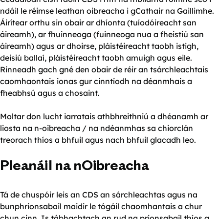
ndáil le réimse leathan oibreacha i gCathair na Gaillimhe.
Áirítear orthu sin obair ar dhíonta (tuíodóireacht san
áireamh), ar fhuinneoga (fuinneoga nua a fheistiú san
áireamh) agus ar dhoirse, pláistéireacht taobh istigh,
deisiú ballaí, pláistéireacht taobh amuigh agus eile.
Rinneadh gach gné den obair de réir an tsárchleachtais
caomhaontais ionas gur cinntíodh na déanmhais a
fheabhsú agus a chosaint.
Moltar don lucht iarratais athbhreithniú a dhéanamh ar
liosta na n-oibreacha / na ndéanmhas sa chiorclán
treorach thíos a bhfuil agus nach bhfuil glacadh leo.
Pleanáil na nOibreacha
Tá de chuspóir leis an CDS an sárchleachtas agus na
bunphrionsabail maidir le tógáil chaomhantais a chur
chun cinn. Is tábhachtach an rud na prionsabail thíos a