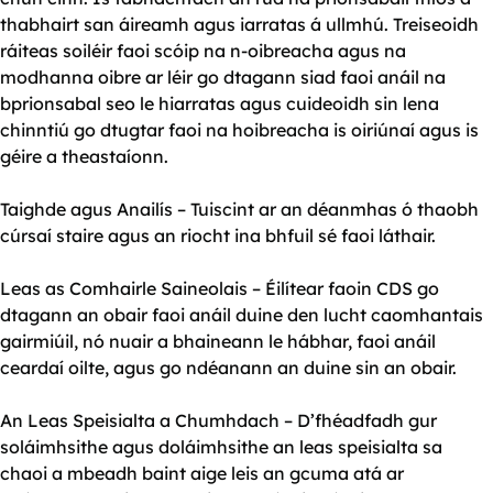
thabhairt san áireamh agus iarratas á ullmhú. Treiseoidh
ráiteas soiléir faoi scóip na n-oibreacha agus na
modhanna oibre ar léir go dtagann siad faoi anáil na
bprionsabal seo le hiarratas agus cuideoidh sin lena
chinntiú go dtugtar faoi na hoibreacha is oiriúnaí agus is
géire a theastaíonn.
Taighde agus Anailís – Tuiscint ar an déanmhas ó thaobh
cúrsaí staire agus an riocht ina bhfuil sé faoi láthair.
Leas as Comhairle Saineolais – Éilítear faoin CDS go
dtagann an obair faoi anáil duine den lucht caomhantais
gairmiúil, nó nuair a bhaineann le hábhar, faoi anáil
ceardaí oilte, agus go ndéanann an duine sin an obair.
An Leas Speisialta a Chumhdach – D’fhéadfadh gur
soláimhsithe agus doláimhsithe an leas speisialta sa
chaoi a mbeadh baint aige leis an gcuma atá ar