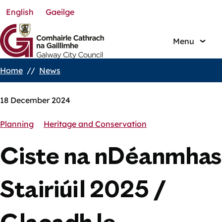
English
Gaeilge
Skip
to
main
Menu
content
Home
News
Breadcrumbs
18 December 2024
Planning
Heritage and Conservation
Ciste na nDéanmhas
Stairiúil 2025 /