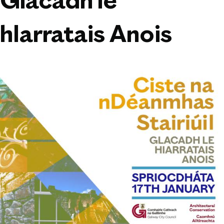
Glacadh le
hIarratais Anois