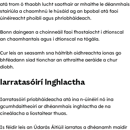
atá trom ó thaobh lucht saothair ar mhaithe le déanmhais
stairiúla a chaomhnú le húsáid ag an bpobal atá faoi
úinéireacht phoiblí agus phríobháideach.
Bonn daingean a choinneáil faoi fhostaíocht i dtionscal
an chaomhantais agus i dtionscal na tógála.
Cur leis an seasamh sna háitribh oidhreachta ionas go
bhféadann siad tionchar an athraithe aeráide a chur
díobh.
Iarratasóirí Inghlactha
Iarratasóirí príobháideacha atá ina n-úinéirí nó ina
gcumhdaitheoirí ar dhéanmhais inghlactha de na
cineálacha a liostaítear thuas.
Is féidir leis an Údarás Áitiúil iarratas a dhéanamh maidir