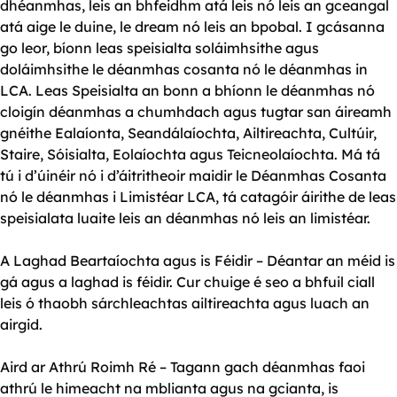
dhéanmhas, leis an bhfeidhm atá leis nó leis an gceangal
atá aige le duine, le dream nó leis an bpobal. I gcásanna
go leor, bíonn leas speisialta soláimhsithe agus
doláimhsithe le déanmhas cosanta nó le déanmhas in
LCA. Leas Speisialta an bonn a bhíonn le déanmhas nó
cloigín déanmhas a chumhdach agus tugtar san áireamh
gnéithe Ealaíonta, Seandálaíochta, Ailtireachta, Cultúir,
Staire, Sóisialta, Eolaíochta agus Teicneolaíochta. Má tá
tú i d’úinéir nó i d’áitritheoir maidir le Déanmhas Cosanta
nó le déanmhas i Limistéar LCA, tá catagóir áirithe de leas
speisialata luaite leis an déanmhas nó leis an limistéar.
A Laghad Beartaíochta agus is Féidir – Déantar an méid is
gá agus a laghad is féidir. Cur chuige é seo a bhfuil ciall
leis ó thaobh sárchleachtas ailtireachta agus luach an
airgid.
Aird ar Athrú Roimh Ré – Tagann gach déanmhas faoi
athrú le himeacht na mblianta agus na gcianta, is