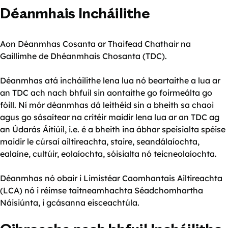
Déanmhais Incháilithe
Aon Déanmhas Cosanta ar Thaifead Chathair na
Gaillimhe de Dhéanmhais Chosanta (TDC).
Déanmhas atá incháilithe lena lua nó beartaithe a lua ar
an TDC ach nach bhfuil sin aontaithe go foirmeálta go
fóill. Ní mór déanmhas dá leithéid sin a bheith sa chaoi
agus go sásaítear na critéir maidir lena lua ar an TDC ag
an Údarás Áitiúil, i.e. é a bheith ina ábhar speisialta spéise
maidir le cúrsaí ailtireachta, staire, seandálaíochta,
ealaíne, cultúir, eolaíochta, sóisialta nó teicneolaíochta.
Déanmhas nó obair i Limistéar Caomhantais Ailtireachta
(LCA) nó i réimse taitneamhachta Séadchomhartha
Náisiúnta, i gcásanna eisceachtúla.