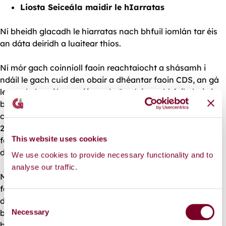
Liosta Seiceála maidir le hIarratas
Ní bheidh glacadh le hiarratas nach bhfuil iomlán tar éis
an dáta deiridh a luaitear thíos.
Ní mór gach coinníoll faoin reachtaíocht a shásamh i
ndáil le gach cuid den obair a dhéantar faoin CDS, an gá
le cead pleanála san áireamh. Sa chás go bhfuil obair á
beartú ar láithreán/séadchomhartha a thagann faoi
chosaint Achtanna na Séadchomharthaí Náisiúnta 1930-
2004, ní mór cloí leis na coinníollacha reachtúla maidir le
This website uses cookies
fógra a thabhairt nó toiliú an Aire a bheith le hobair a
dhéantar faoi na hAchtanna sin.
We use cookies to provide necessary functionality and to
analyse our traffic.
Más mian leat tuilleadh eolais, soiléiriú nó treoir a fháil
faoi iarratas a ullmhú, nó deimhniú go bhfuil an
déanmhas atá i gceist agat faoi Chosaint, go bhfuil
C
Necessary
beartaithe déanmhas cosanta a dhéanamh as, nó go
o
bhfuil sé i LCA, scríobh chuig Michael Scott, Oifigeach
n