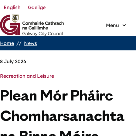
English
Gaeilge
Skip
to
main
Menu
content
Home
News
Breadcrumbs
8 July 2026
Recreation and Leisure
Plean Mór Pháirc
Chomharsanachta