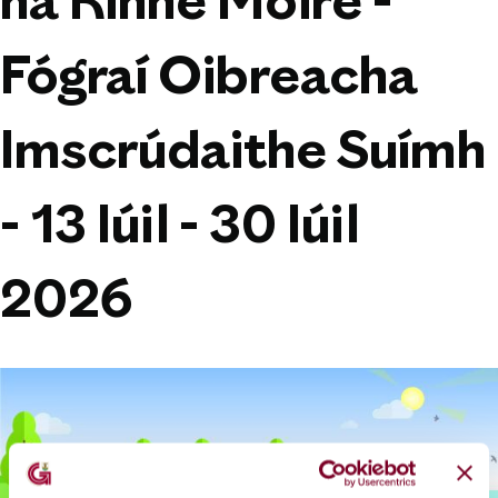
na Rinne Móire -
Fógraí Oibreacha
Imscrúdaithe Suímh
- 13 Iúil - 30 Iúil
2026