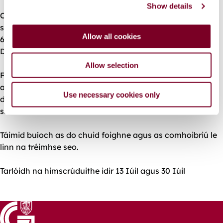
Show details
t
Chun sábháilteacht phoiblí a chinntiú, beidh srianta
i
sealadacha agus áitiúla i bhfeidhm idir 8.00am agus
o
Allow all cookies
6.00pm, ó Luan go hAoine, agus ón 8:00am agus 1:00pm
n
Dé Sathairn, fad is a bheidh na hoibreacha seo ar siúl.
Allow selection
Fanfaidh Páirc Uí Nualláin agus Páirc Melody oscailte,
agus ní dhúnfar na páirceanna spóirt; mar sin féin,
Use necessary cookies only
d’fhéadfadh cur isteach gearrthéarmach nó rochtain
shrianta a bheith ar limistéir áirithe.
Táimid buíoch as do chuid foighne agus as comhoibriú le
linn na tréimhse seo.
Tarlóidh na himscrúduithe idir 13 Iúil agus 30 Iúil