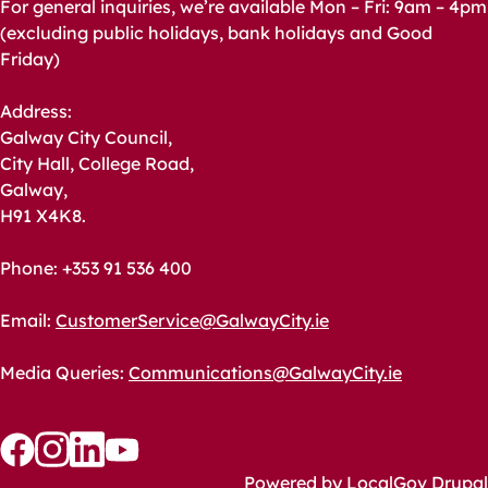
For general inquiries, we’re available Mon – Fri: 9am – 4pm
(excluding public holidays, bank holidays and Good
Friday)
Address:
Galway City Council,
City Hall, College Road,
Galway,
H91 X4K8.
Phone: +353 91 536 400
Email:
CustomerService@GalwayCity.ie
Media Queries:
Communications@GalwayCity.ie
Follow
Follow
Follow
Follow
Powered by
LocalGov Drupal