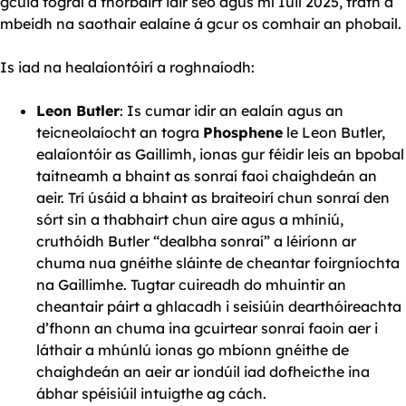
gcuid tograí a fhorbairt idir seo agus mí Iúil 2025, tráth a
mbeidh na saothair ealaíne á gcur os comhair an phobail.
Is iad na healaíontóirí a roghnaíodh:
Leon Butler
: Is cumar idir an ealaín agus an
teicneolaíocht an togra
Phosphene
le Leon Butler,
ealaíontóir as Gaillimh, ionas gur féidir leis an bpobal
taitneamh a bhaint as sonraí faoi chaighdeán an
aeir. Trí úsáid a bhaint as braiteoirí chun sonraí den
sórt sin a thabhairt chun aire agus a mhíniú,
cruthóidh Butler “dealbha sonraí” a léiríonn ar
chuma nua gnéithe sláinte de cheantar foirgníochta
na Gaillimhe. Tugtar cuireadh do mhuintir an
cheantair páirt a ghlacadh i seisiúin dearthóireachta
d’fhonn an chuma ina gcuirtear sonraí faoin aer i
láthair a mhúnlú ionas go mbíonn gnéithe de
chaighdeán an aeir ar iondúil iad dofheicthe ina
ábhar spéisiúil intuigthe ag cách.