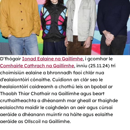
D’fhógair
Ionad Ealaíne na Gaillimhe
, i gcomhar le
Comhairle Cathrach na Gaillimhe
, inniu (25.11.24) trí
choimisiún ealaíne a bhronnadh faoi chlár nua
d’ealaíontóirí cónaithe. Cuidíonn an clár seo le
healaíontóirí caidreamh a chothú leis an bpobal ar
Thaobh Thiar Chathair na Gaillimhe agus beart
cruthaitheachta a dhéanamh mar gheall ar thaighde
eolaíochta maidir le caighdeán an aeir agus cúrsaí
aeráide a dhéanann muintir na háite agus eolaithe
aeráide as Ollscoil na Gaillimhe.