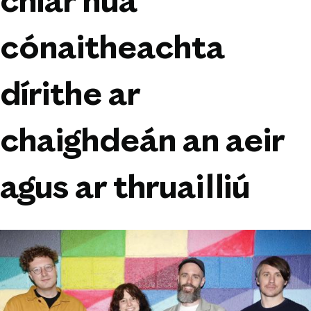
chlár nua
cónaitheachta
dírithe ar
chaighdeán an aeir
agus ar thruailliú