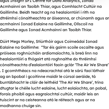
agus Insight SFI Centre for Data Analytics, Ionad
Acmhainní an Taoibh Thiar, agus Comhlacht Cultúir na
Gaillimhe. Beidh teacht ag na healaíontóirí i rith na
dtréimhsí cónaitheachta ar áiseanna, ar chúnamh agus ar
acmhainní Ionad Ealaíne na Gaillimhe, Ollscoil na
Gaillimhe agus Ionad Acmhainní an Taoibh Thiar.
Dúirt Megs Morley, Stiúrthóir agus Coimeádaí Ionad
Ealaíne na Gaillimhe: “Tar éis gairm scoile oscailte agus
próiseas roghnúcháin ardiomaíochta, is breá linn na
healaíontóirí a fhógairt atá roghnaithe do thréimhsí
cónaitheachta d’ealaíontóirí faoin gclár ‘The Air We Share’
. I gcomhthéacs na ndeacrachtaí atá le sárú faoi láthair
ag an bpobal i gcoitinne maidir le cúrsaí aeráide, tá
buntábhacht le cláir de leithéid ‘The Air We Share’, trína
dtugtar le chéile lucht ealaíne, lucht eolaíochta, an pobal,
forais phoiblí agus eagraíochtaí cultúir, maidir leis an
tuiscint ar na ceisteanna atá le réiteach agus ar na
modhanna chuige sin.