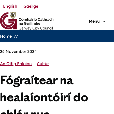
English
Gaeilge
Skip
to
main
Menu
content
Home
Breadcrumbs
26 November 2024
An Oifig Ealaíon
Cultúr
Fógraítear na
healaíontóirí do