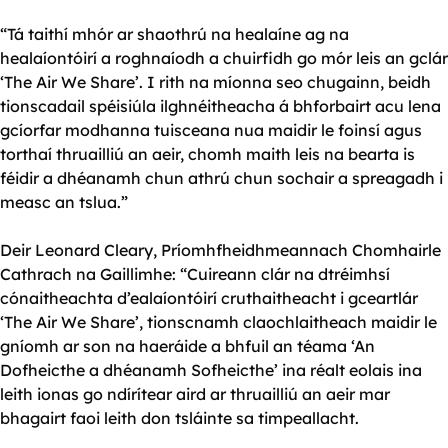
“Tá taithí mhór ar shaothrú na healaíne ag na
healaíontóirí a roghnaíodh a chuirfidh go mór leis an gclár
‘The Air We Share’. I rith na míonna seo chugainn, beidh
tionscadail spéisiúla ilghnéitheacha á bhforbairt acu lena
gcíorfar modhanna tuisceana nua maidir le foinsí agus
torthaí thruailliú an aeir, chomh maith leis na bearta is
féidir a dhéanamh chun athrú chun sochair a spreagadh i
measc an tslua.”
Deir Leonard Cleary, Príomhfheidhmeannach Chomhairle
Cathrach na Gaillimhe: “Cuireann clár na dtréimhsí
cónaitheachta d’ealaíontóirí cruthaitheacht i gceartlár
‘The Air We Share’, tionscnamh claochlaitheach maidir le
gníomh ar son na haeráide a bhfuil an téama ‘An
Dofheicthe a dhéanamh Sofheicthe’ ina réalt eolais ina
leith ionas go ndírítear aird ar thruailliú an aeir mar
bhagairt faoi leith don tsláinte sa timpeallacht.