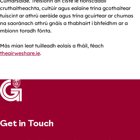
Cumarsáide. Treisíonn an ciste le tionscadail
cruthaitheachta, cultúir agus ealaíne trína gcothaítear
tuiscint ar athrú aeráide agus trína gcuirtear ar chumas
na saoránach athrú gnáis a thabhairt i bhfeidhm ar a
mbíonn toradh fónta.
Más mian leat tuilleadh eolais a fháil, féach
theairweshare.ie
.
Get in Touch