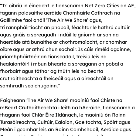
“Trí oibriú in éineacht le tionscnamh Net Zero Cities an AE,
tagann polasaithe aeráide Chomhairle Cathrach na
Gaillimhe faoi anáil ‘The Air We Share’ agus,
trí rannpháirtíocht an phobail, féachtar le hathrú cultúir
agus gnáis a spreagadh i ndáil le gníomh ar son na
haeráide atá bunaithe ar chothromaíocht, ar chomhar
oibre agus ar athrú chun sochair. Is cúis ríméid againne,
príomhpháirtnéir an tionscadail, treisiú leis na
healaíontóirí i mbun bhearta a spreagann an pobal a
fhorbairt agus táthar ag tnúth leis na bearta
cruthaitheachta a fheiceáil agus a aireachtáil an
samhradh seo chugainn.”
Faigheann ‘The Air We Share’ maoiniú faoi Chiste na
mBeart Cruthaitheachta i leith na hAeráide, tionscnamh a
thagann faoi Chlár Éire Ildánach, le maoiniú ón Roinn
Turasóireachta, Cultúir, Ealaíon, Gaeltachta, Spóirt agus
Meán i gcomhar leis an Roinn Comhshaoil, Aeráide agus