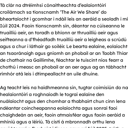
Tá clár na dtréimhsí cónaitheachta d’ealaíontóirí
croílárnach sa tionscnamh ‘The Air We Share’ do
bheartaíocht i gcomhar i ndáil leis an aeráid a seoladh i mí
Iúil 2024. Faoin tionscnamh sin, déantar na cúiseanna le
truailliú aeir, an toradh a bhíonn ar thruailliú aeir agus
seifteanna a d’fhéadfadh truailliú aeir a leigheas a scrúdú
agus a chur i láthair go soiléir. Le bearta ealaíne, eolaíocht
an tsaoránaigh agus gníomh an phobail ar an Taobh Thiar
de chathair na Gaillimhe, féachtar le tuiscint níos fearr a
chothú i measc an phobail ar an aer agus ag an tábhacht
rímhór atá leis i dtimpeallacht an uile dhuine.
Ag teacht leis na haidhmeanna sin, tugtar coimisiún do na
healaíontóirí a roghnaíodh le tograí ealaíne den
nuálaíocht agus den chomhar a thabhairt chun cinn lena
ndéantar coincheapanna eolaíochta agus sonraí faoi
chaighdeán an aeir, faoin atmaisféar agus faoin aeráid a
mhíniú agus a léiriú. Tá cistí á mbronnadh orthu lena