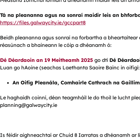
Tá na pleananna agus na sonraí maidir leis an bhforbar
https://files.galwaycity.ie/gccpart8
Beidh pleananna agus sonraí na forbartha a bheartaítear a
réasúnach a bhaineann le cóip a dhéanamh ó:
Dé Déardaoin an 19 Meitheamh 2025
go dtí
Dé Déardaoi
Luan go hAoine (seachas Laethanta Saoire Bainc in oifigí:
An Oifig Pleanála, Comhairle Cathrach na Gaillim
Le haghaidh coinní, déan teagmháil le do thoil le lucht pl
planning@galwaycity.ie
Is féidir aighneachtaí ar Chuid 8 Iarratas a dhéanamh ar lín