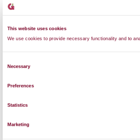
This website uses cookies
We use cookies to provide necessary functionality and to anal
C
Necessary
o
n
s
Preferences
e
n
t
Statistics
S
e
Marketing
l
e