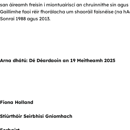
san áireamh freisin i miontuairiscí an chruinnithe sin agu
Gaillimhe faoi réir fhorálacha um shaoráil faisnéise (n
Sonraí 1988 agus 2013.
Arna dhátú: Dé Déardaoin an 19 Meitheamh 2025
Fiona Holland
Stiúrthóir Seirbhísí Gníomhach
Forbairt