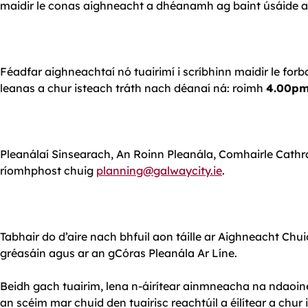
maidir le conas aighneacht a dhéanamh ag baint úsáide as a
Féadfar aighneachtaí nó tuairimí i scríbhinn maidir le forb
leanas a chur isteach tráth nach déanaí ná:
roimh
4.00pm
Pleanálaí Sinsearach, An Roinn Pleanála, Comhairle Cathrac
ríomhphost chuig
planning@galwaycity.ie
.
Tabhair do d’aire nach bhfuil aon táille ar Aighneacht Ch
gréasáin agus ar an gCóras Pleanála Ar Líne.
Beidh gach tuairim, lena n-áirítear ainmneacha na ndaoine
an scéim mar chuid den tuairisc reachtúil a éilítear a chur i