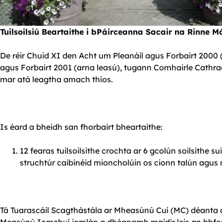
Tuilsoilsiú Beartaithe i bPáirceanna Sacair na Rinne M
De réir Chuid XI den Acht um Pleanáil agus Forbairt 2000 (
agus Forbairt 2001 (arna leasú), tugann Comhairle Cathrac
mar atá leagtha amach thíos.
Is éard a bheidh san fhorbairt bheartaithe:
12 fearas tuilsoilsithe crochta ar 6 gcolún soilsithe s
struchtúr caibinéid mioncholúin os cionn talún agus n
Tá Tuarascáil Scagthástála ar Mheasúnú Cuí (MC) déanta a
Measúnú Iomchuí iomlán a dhéanamh maidir leis an bhforb