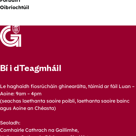
Oibrí
Bí i dTeagmháil
Le haghaidh fiosrúcháin ghinearálta, táimid ar fáil Luan –
Aoine: 9am – 4pm
(seachas laethanta saoire poiblí, laethanta saoire bainc
agus Aoine an Chéasta)
Seoladh:
Comhairle Cathrach na Gaillimhe,