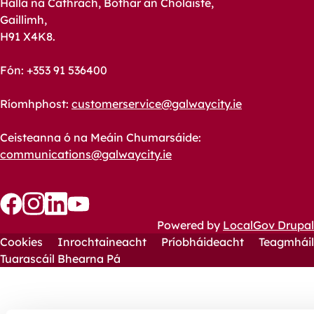
Halla na Cathrach, Bóthar an Choláiste,
Gaillimh,
H91 X4K8.
Fón: +353 91 536400
Ríomhphost:
customerservice@galwaycity.ie
Ceisteanna ó na Meáin Chumarsáide:
communications@galwaycity.ie
Follow
Follow
Follow
Follow
Powered by
LocalGov Drupal
us
us
Cookies
us
us
Inrochtaineacht
Príobháideacht
Teagmháil
Footer
on
on
Tuarascáil Bhearna Pá
on
on
YouTube
Facebook
Instagram
LinkedIn