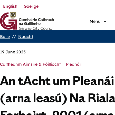
English
Gaeilge
Skip
to
main
Menu
content
Baile
Nuacht
Breadcrumbs
19 June 2025
Caitheamh Aimsire & Fóillíocht
Pleanáil
An tAcht um Pleanái
(arna leasú) Na Rial