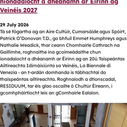
hionadaíocht a dhéanamh ar Éirinn ag
Veinéis 2027
29 July 2026
Tá sé fógartha ag an Aire Cultúir, Cumarsáide agus Spóirt,
Patrick O’Donovan T.D., go bhfuil Emmet Humphreys agus
Nathalie Weadick, thar ceann Chomhairle Cathrach na
Gaillimhe, roghnaithe ina gcoimeádaithe chun
ionadaíocht a dhéanamh ar Éirinn ag an 20ú Taispeántas
Ailtireachta Idirnáisiúnta sa Veinéis, La Biennale di
Venezia - an t-ardán domhanda is tábhachtaí do
thaispeántas ailtireachta. Roghnaíodh a dtionscadal,
RESIDUUM, tar éis glao oscailte ó Chultúr Éireann, i
gcomhpháirtíocht leis an gComhairle Ealaíon.