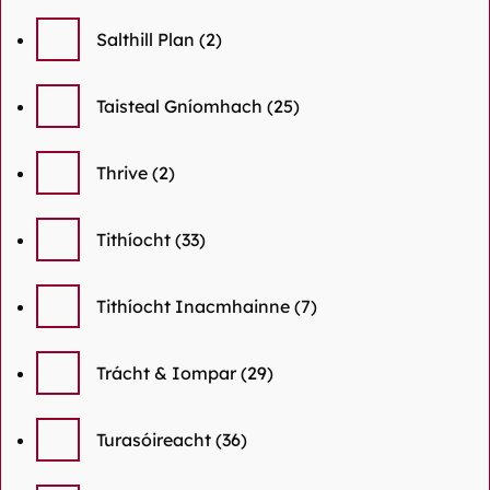
Salthill Plan
(2)
Taisteal Gníomhach
(25)
Thrive
(2)
Tithíocht
(33)
Tithíocht Inacmhainne
(7)
Trácht & Iompar
(29)
Turasóireacht
(36)