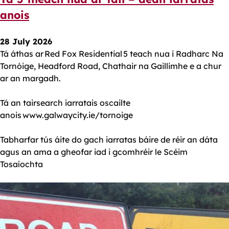
anois
28 July 2026
Tá áthas ar Red Fox Residential 5 teach nua i Radharc Na
Tornóige, Headford Road, Chathair na Gaillimhe e a chur
ar an margadh.
Tá an tairsearch iarratais oscailte
anois www.galwaycity.ie/tornoige
Tabharfar tús áite do gach iarratas báire de réir an dáta
agus an ama a gheofar iad i gcomhréir le Scéim
Tosaíochta