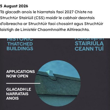
5 August 2026
Tá glacadh anois le hiarratais faoi 2027 Chiste na
Struchtúr Stairiúil (CSS) maidir le cabhair deontais
d’oibreacha ar Struchtúir faoi chosaint agus Struchtúir
laistigh de Limistéir Chaomhnaithe Ailtireachta.