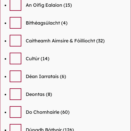
An Oifig Ealaíon
(15)
Bithéagsúlacht
(4)
Caitheamh Aimsire & Fóillíocht
(32)
Cultúr
(14)
Déan Iarratais
(6)
Deontas
(8)
Do Chomhairle
(60)
Dúnadh Bóthair
(126)