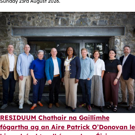
Sunday 23rd August 2026.
RESIDUUM Chathair na Gaillimhe
fógartha ag an Aire Patrick O’Donovan le