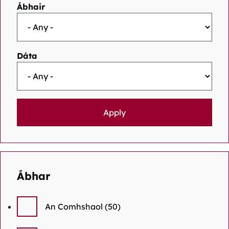
Ábhair
Dáta
Ábhar
An Comhshaol
(50)