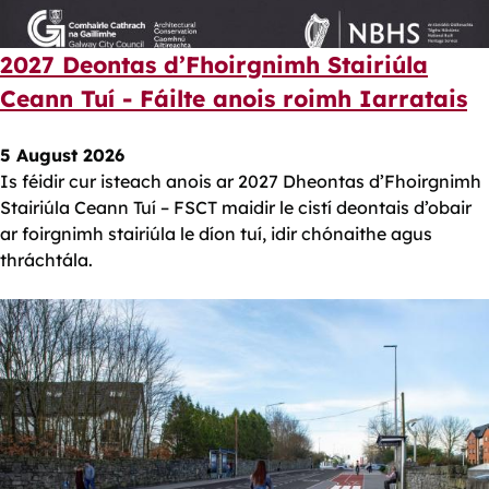
2027 Deontas d’Fhoirgnimh Stairiúla
Ceann Tuí - Fáilte anois roimh Iarratais
5 August 2026
Is féidir cur isteach anois ar 2027 Dheontas d’Fhoirgnimh
Stairiúla Ceann Tuí – FSCT maidir le cistí deontais d’obair
ar foirgnimh stairiúla le díon tuí, idir chónaithe agus
thráchtála.