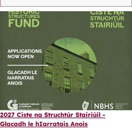
2027 Ciste na Struchtúr Stairiúil -
Glacadh le hIarratais Anois