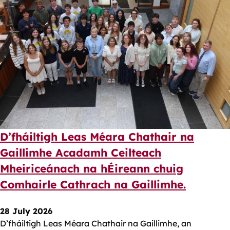
D’fháiltigh Leas Méara Chathair na
Gaillimhe Acadamh Ceilteach
Mheiriceánach na hÉireann chuig
Comhairle Cathrach na Gaillimhe.
28 July 2026
D’fháiltigh Leas Méara Chathair na Gaillimhe, an