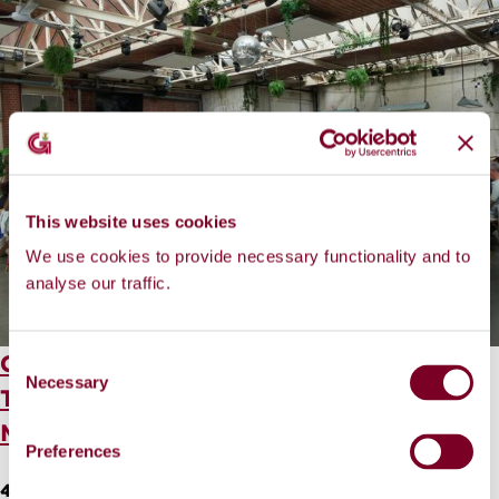
This website uses cookies
We use cookies to provide necessary functionality and to
analyse our traffic.
Cruinniú Comhpháirtithe Eorpacha an
C
Necessary
o
Tionscadail NEBA: Malartú Geel 15 - 17
n
Meitheamh 2026
s
Preferences
e
4 August 2026
n