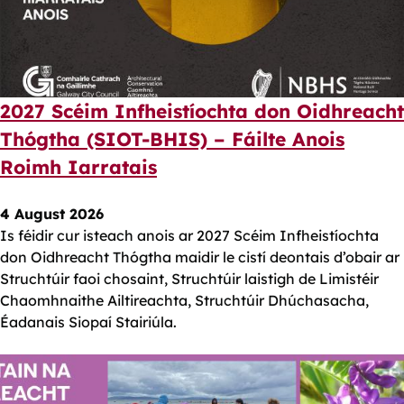
2027 Scéim Infheistíochta don Oidhreacht
Thógtha (SIOT-BHIS) – Fáilte Anois
Roimh Iarratais
4 August 2026
Is féidir cur isteach anois ar 2027 Scéim Infheistíochta
don Oidhreacht Thógtha maidir le cistí deontais d’obair ar
Struchtúir faoi chosaint, Struchtúir laistigh de Limistéir
Chaomhnaithe Ailtireachta, Struchtúir Dhúchasacha,
Éadanais Siopaí Stairiúla.