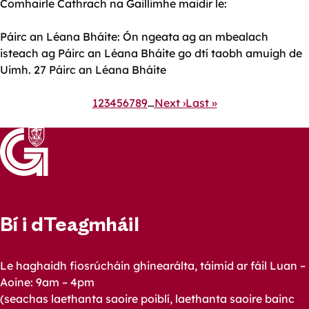
Comhairle Cathrach na Gaillimhe maidir le:
Páirc an Léana Bháite: Ón ngeata ag an mbealach
isteach ag Páirc an Léana Bháite go dtí taobh amuigh de
Uimh. 27 Páirc an Léana Bháite
Pagination
Current
1
Page
2
Page
3
Page
4
Page
5
Page
6
Page
7
Page
8
Page
9
…
Next
Next ›
Last
Last »
page
page
page
Bí i dTeagmháil
Le haghaidh fiosrúcháin ghinearálta, táimid ar fáil Luan –
Aoine: 9am – 4pm
(seachas laethanta saoire poiblí, laethanta saoire bainc