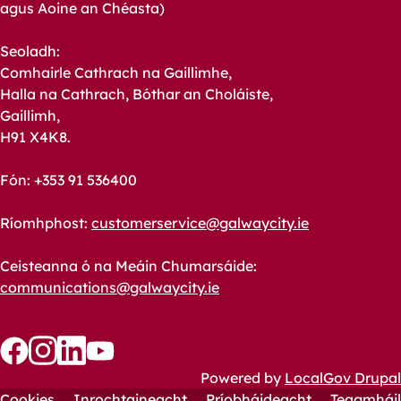
agus Aoine an Chéasta)
Seoladh:
Comhairle Cathrach na Gaillimhe,
Halla na Cathrach, Bóthar an Choláiste,
Gaillimh,
H91 X4K8.
Fón: +353 91 536400
Ríomhphost:
customerservice@galwaycity.ie
Ceisteanna ó na Meáin Chumarsáide:
communications@galwaycity.ie
Follow
Follow
Follow
Follow
Powered by
LocalGov Drupal
us
us
Cookies
us
us
Inrochtaineacht
Príobháideacht
Teagmháil