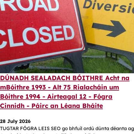
DÚNADH SEALADACH BÓITHRE Acht na
mBóithre 1993 - Alt 75 Rialacháin um
Bóithre 1994 - Airteagal 12 - Fógra
Cinnidh - Páirc an Léana Bháite
28 July 2026
TUGTAR FÓGRA LEIS SEO go bhfuil ordú dúnta déanta ag