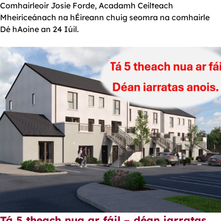
Comhairleoir Josie Forde, Acadamh Ceilteach
Mheiriceánach na hÉireann chuig seomra na comhairle
Dé hAoine an 24 Iúil.
Tá 5 theach nua ar fáil – déan iarratas