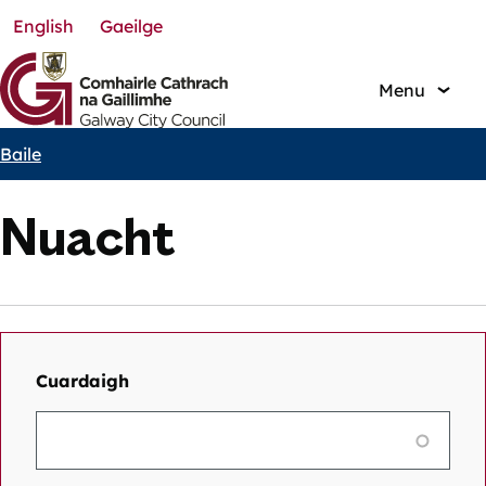
English
Gaeilge
Skip
to
main
Menu
content
Baile
Breadcrumbs
Nuacht
Cuardaigh