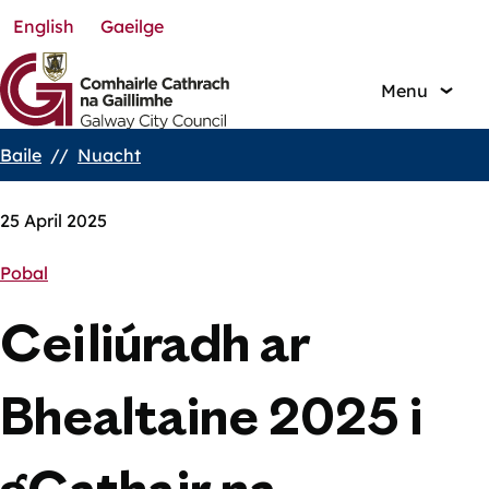
English
Gaeilge
Skip
to
main
Menu
content
Baile
Nuacht
Breadcrumbs
25 April 2025
Pobal
Ceiliúradh ar
Bhealtaine 2025 i