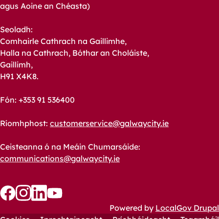
agus Aoine an Chéasta)
Seoladh:
Comhairle Cathrach na Gaillimhe,
Halla na Cathrach, Bóthar an Choláiste,
Gaillimh,
H91 X4K8.
Fón: +353 91 536400
Ríomhphost:
customerservice@galwaycity.ie
Ceisteanna ó na Meáin Chumarsáide:
communications@galwaycity.ie
Follow
Follow
Follow
Follow
Powered by
LocalGov Drupal
us
us