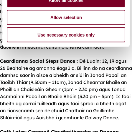
Allow all cookies
n
sólaistí beaga blasta agus deochanna úra, agus tú ag
baint taitneamh ag an am céanna as radhairc áille an
Allow selection
gharraí dhaingin Sheoirsigh. Tá Geilleagar Oíche Chathair
na Gaillimhe ag déanamh urraíochta ar líon teoranta
ticéad saor in aisce dóibh siúd atá 50+ bliain d’aois, le súil
Use necessary cookies only
go spreagfaidh sé inrochtaineacht agus rannpháirtíocht
daoine in imeachtaí cultúir oíche na cathrach.
Ceardlanna
Social Steps Dance
:
Dé Luain: 12, 19 agus
26 Bealtaine ag amanna éagsúla. Bí linn do na ceardlanna
damhsa saor in aisce a bheidh ar siúl in Ionad Pobail an
Taoibh Thiar (9.30am – 11am), Ionad Cheantar Bhaile an
Phoill an Chaisleáin Ghearr (1pm – 2.30 pm) agus Ionad
Acmhainní Pobail an Bhaile Bháin (3.30 pm – 5pm). Is faoi
bheith ag corraí tuilleadh agus faoi spraoi a bheith agat
an tionscnamh seo de chuid Chathair na Gaillimhe
Shláintiúil agus Aoisbhá i gcomhar le Galway Dance.
Café Lates: Ceangail Chruthaitheacha sa Dangan