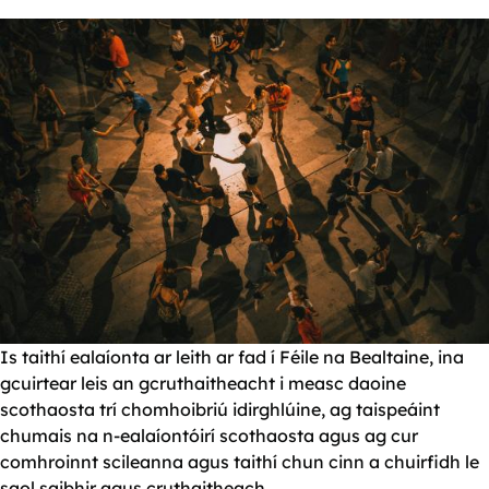
Is taithí ealaíonta ar leith ar fad í Féile na Bealtaine, ina
gcuirtear leis an gcruthaitheacht i measc daoine
scothaosta trí chomhoibriú idirghlúine, ag taispeáint
chumais na n-ealaíontóirí scothaosta agus ag cur
comhroinnt scileanna agus taithí chun cinn a chuirfidh le
saol saibhir agus cruthaitheach.