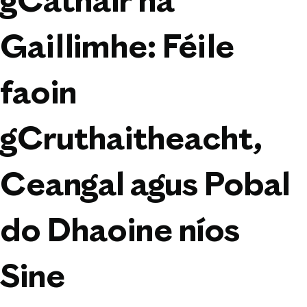
gCathair na
Gaillimhe: Féile
faoin
gCruthaitheacht,
Ceangal agus Pobal
do Dhaoine níos
Sine