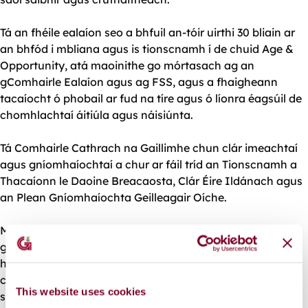
Tá an fhéile ealaíon seo a bhfuil an-tóir uirthi 30 bliain ar
an bhfód i mbliana agus is tionscnamh í de chuid
Age &
Opportunity
, atá maoinithe go mórtasach ag an
gComhairle Ealaíon agus ag FSS, agus a fhaigheann
tacaíocht ó phobail ar fud na tíre agus ó líonra éagsúil de
chomhlachtaí áitiúla agus náisiúnta.
Tá Comhairle Cathrach na Gaillimhe chun clár imeachtaí
agus gníomhaíochtaí a chur ar fáil tríd an Tionscnamh a
Thacaíonn le Daoine Breacaosta, Clár Éire Ildánach agus
an Plean Gníomhaíochta Geilleagair Oíche.
Maidir le clár Bealtaine na bliana seo i nGaillimh, beidh
gach rud ó scéalaíocht i dtithe altranais go cainteanna le
healaíontóirí, oícheanta snagcheoil, ceardlanna
cruthaitheacha, imeachtaí damhsa, agus go leor eile ar
This website uses cookies
siúl. Reáchtáiltear na himeachtaí i gcomhpháirtíocht le