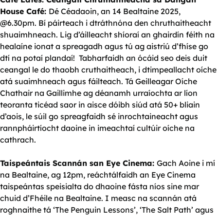
House Café:
Dé Céadaoin, an 14 Bealtaine 2025,
@6.30pm. Bí páirteach i dtráthnóna den chruthaitheacht
shuaimhneach. Lig d’áilleacht shíoraí an ghairdín féith na
healaíne ionat a spreagadh agus tú ag aistriú d’fhíse go
dtí na potaí plandaí! Tabharfaidh an ócáid seo deis duit
ceangal le do thaobh cruthaitheach, i dtimpeallacht oíche
atá suaimhneach agus fáilteach. Tá Geilleagar Oíche
Chathair na Gaillimhe ag déanamh urraíochta ar líon
teoranta ticéad saor in aisce dóibh siúd atá 50+ bliain
d’aois, le súil go spreagfaidh sé inrochtaineacht agus
rannpháirtíocht daoine in imeachtaí cultúir oíche na
cathrach.
Taispeántais Scannán san Eye Cinema:
Gach Aoine i mí
na Bealtaine, ag 12pm, reáchtálfaidh an Eye Cinema
taispeántas speisialta do dhaoine fásta níos sine mar
chuid d’Fhéile na Bealtaine. I measc na scannán atá
roghnaithe tá ‘The Penguin Lessons’, ‘The Salt Path’ agus