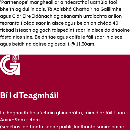
‘Parthenope’ mar gheall ar a ndearcthaí uathúla faoi
bheith ag dul in aois. Tá Aoisbhá Chathair na Gaillimhe
agus Clár Éire Ildánach ag déanamh urraíochta ar líon
teoranta ticéad saor in aisce agus beidh an chéad 40
ticéad isteach ag gach taispeáint saor in aisce do dhaoine
fásta níos sine. Beidh tae agus caife le fáil saor in aisce
agus beidh na doirse ag oscailt @ 11.30am.
Bí i dTeagmháil
Le haghaidh fiosrúcháin ghinearálta, táimid ar fáil Luan –
Aoine: 9am – 4pm
(seachas laethanta saoire poiblí, laethanta saoire bainc