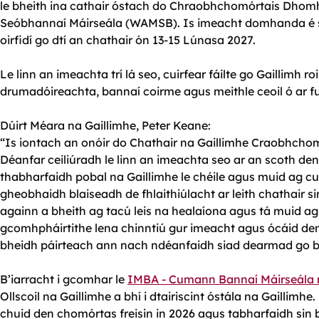
le bheith ina cathair óstach do Chraobhchomórtais D
Seóbhannaí Máirseála (WAMSB). Is imeacht domhanda é seo
oirfidí go dtí an chathair ón 13-15 Lúnasa 2027.
Le linn an imeachta trí lá seo, cuirfear fáilte go Gaillimh 
drumadóireachta, bannaí coirme agus meithle ceoil ó ar 
Dúirt Méara na Gaillimhe, Peter Keane:
“Is iontach an onóir do Chathair na Gaillimhe Craobhch
Déanfar ceiliúradh le linn an imeachta seo ar an scoth den 
thabharfaidh pobal na Gaillimhe le chéile agus muid ag cur 
gheobhaidh blaiseadh de fhlaithiúlacht ar leith chathair sin
againn a bheith ag tacú leis na healaíona agus tá muid ag 
gcomhpháirtithe lena chinntiú gur imeacht agus ócáid de
bheidh páirteach ann nach ndéanfaidh siad dearmad go br
B’iarracht i gcomhar le
IMBA - Cumann Bannaí Máirseála 
Ollscoil na Gaillimhe a bhí i dtairiscint óstála na Gaillimh
chuid den chomórtas freisin in 2026 agus tabharfaidh sin 