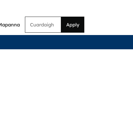
Cuardaigh
Mapanna
on