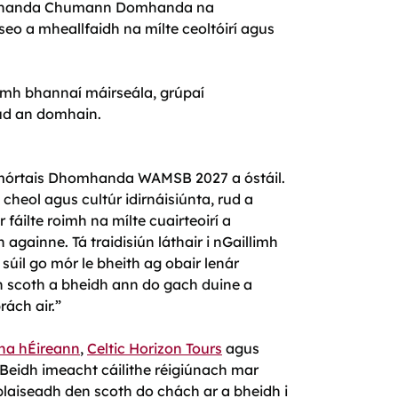
homhanda Chumann Domhanda na
 a mheallfaidh na mílte ceoltóirí agus
roimh bhannaí máirseála, grúpaí
fud an domhain.
omórtais Dhomhanda WAMSB 2027 a óstáil.
cheol agus cultúr idirnáisiúnta, rud a
fáilte roimh na mílte cuairteoirí a
 againne. Tá traidisiún láthair i nGaillimh
súil go mór le bheith ag obair lenár
n scoth a bheidh ann do gach duine a
ách air.”
na hÉireann
,
Celtic Horizon Tours
agus
e. Beidh imeacht cáilithe réigiúnach mar
blaiseadh den scoth do chách ar a bheidh i