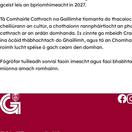
gceist leis an bpríomhimeacht in 2027.
Tá Comhairle Cathrach na Gaillimhe tiomanta do thacaíoc
cheiliúrann an cultúr, a chothaíonn rannpháirtíocht an ph
cathrach ar an ardán domhanda. Is cinnte go mbeidh
ina ócáid thábhachtach do Ghaillimh, agus tá an Chomhairle
roimh lucht spéise ó gach cearn den domhan.
Fógrófar tuilleadh sonraí faoin imeacht agus faoi bhabhta
míonna amach romhainn.
Follo
Fo
us
u
on
o
Faceb
I