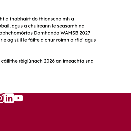
ht a thabhairt do thionscnaimh a
obail, agus a chuireann le seasamh na
 Craobhchomórtas Domhanda WAMSB 2027
 ag súil le fáilte a chur roimh oirfidí agus
 cáilithe réigiúnach 2026 an imeachta sna
Follow
w
llow
Follow
us
s
us
on
n
on
YouTube
ook
nstagram
LinkedIn