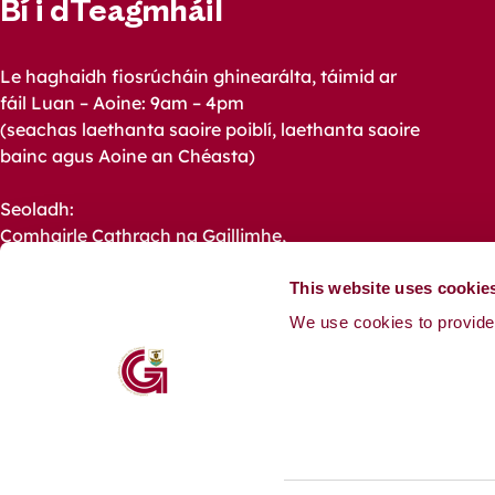
Bí i dTeagmháil
Le haghaidh fiosrúcháin ghinearálta, táimid ar
fáil Luan – Aoine: 9am – 4pm
(seachas laethanta saoire poiblí, laethanta saoire
bainc agus Aoine an Chéasta)
Seoladh:
Comhairle Cathrach na Gaillimhe,
Halla na Cathrach, Bóthar an Choláiste,
Gaillimh,
This website uses cookie
H91 X4K8.
We use cookies to provide 
Fón: +353 91 536400
Ríomhphost:
customerservice@galwaycity.ie
Ceisteanna ó na Meáin Chumarsáide: