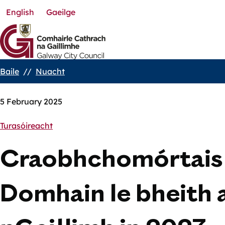
English
Gaeilge
Skip
to
main
content
Baile
Nuacht
Breadcrumbs
5 February 2025
Turasóireacht
Craobhchomórtai
Domhain le bheith ar