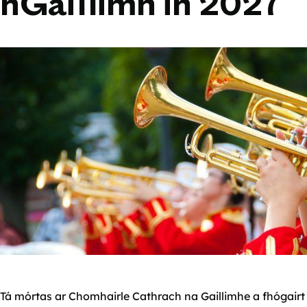
nGaillimh in 2027
Tá mórtas ar Chomhairle Cathrach na Gaillimhe a fhógairt 