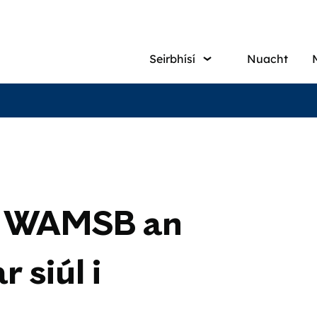
Main
Seirbhísí
Nuacht
navigati
s WAMSB an
 siúl i