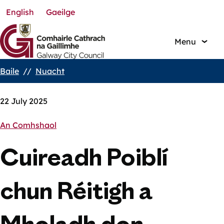
English
Gaeilge
Skip
to
main
Menu
content
Baile
Nuacht
Breadcrumbs
22 July 2025
An Comhshaol
Cuireadh Poiblí
chun Réitigh a