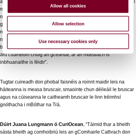
a fhiosrú, bunaithe ar thuairimí na ndaoine a bhfuil cónaí orthu i
o
Allow all cookies
mBóthar na Trá agus a thugann cuairt ar an áit. Bíonn Bóthar
n
na Trá thar a bheith gnóthach i rith an tsamhraidh, agus bíonn
Allow selection
go leor cineálacha éagsúla brú ar an gcomhshaol sa gceantar
mar thoradh air seo. Tá sé mar aidhm ag Comhairle Cathrach
na Gaillimhe a bheith ar thús cadhnaíochta i mbainistiú
Use necessary cookies only
bruscair agus dul i ngleic leis an dramhaíl a eascraíonn as líon
ard cuairteoirí chuig an gceantar, ar an mbealach is
inbhuanaithe is féidir”.
Tugtar cuireadh don phobal faisnéis a roinnt maidir leis na
háiteanna is measa bruscair, smaointe chun déileáil le bruscar
agus na cúiseanna le caitheamh bruscair le linn tréimhsí
gnóthacha i mBóthar na Trá.
Dúirt Juana Lungmann ó CuriOcean
, “Táimid thar a bheith
sásta bheith ag comhoibriú leis an gComhairle Cathrach don