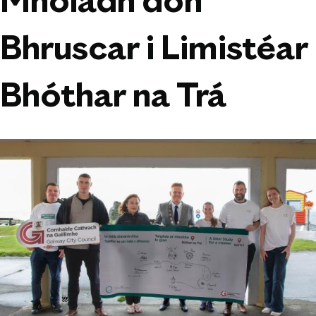
Mholadh don
Bhruscar i Limistéar
Bhóthar na Trá