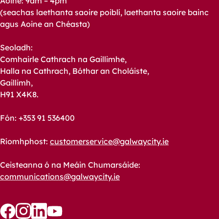
Aoine: 9am – 4pm
(seachas laethanta saoire poiblí, laethanta saoire bainc
agus Aoine an Chéasta)
Seoladh:
Comhairle Cathrach na Gaillimhe,
Halla na Cathrach, Bóthar an Choláiste,
Gaillimh,
H91 X4K8.
Fón: +353 91 536400
Ríomhphost:
customerservice@galwaycity.ie
Ceisteanna ó na Meáin Chumarsáide:
communications@galwaycity.ie