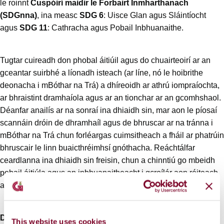
le roinnt
Cuspóirí maidir le Forbairt Inmharthanach
(SDGnna)
, ina measc
SDG 6
: Uisce Glan agus Sláintíocht
agus
SDG 11
: Cathracha agus Pobail Inbhuanaithe.
Tugtar cuireadh don phobal áitiúil agus do chuairteoirí ar an
gceantar suirbhé a líonadh isteach (ar líne, nó le hoibrithe
deonacha i mBóthar na Trá) a dhíreoidh ar athrú iompraíochta,
ar bhraistint dramhaíola agus ar an tionchar ar an gcomhshaol.
Déanfar anailís ar na sonraí ina dhiaidh sin, mar aon le píosaí
scannáin dróin de dhramhaíl agus de bhruscar ar na tránna i
mBóthar na Trá chun forléargas cuimsitheach a fháil ar phatrúin
bhruscair le linn buaicthréimhsí gnóthacha. Reáchtálfar
ceardlanna ina dhiaidh sin freisin, chun a chinntiú go mbeidh
pobail áitiúla agus an inbhuanaitheacht i gcroílár aon réiteach
atá beartaithe le linn buaicthréimhsí.
Dúirt Leas-Mhéra na Gaillimhe Cllr. Alan Cheevers
, “Mar
This website uses cookies