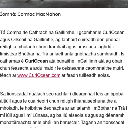
Íomhá: Cormac MacMahon
Tá Comhairle Cathrach na Gaillimhe, i gcomhar le CuriOcean
agus Ollscoil na Gaillimhe, ag tabhairt cuireadh don phobal
réitigh a mholadh chun dramhaíl agus bruscar a laghdú i
limistéar Bhóthar na Trá ar laethanta gnóthacha samhraidh. Is
catharnas é
CuriOcean
atá bunaithe i nGaillimh atá ag obair
chun feasacht a ardú maidir le ceisteanna caomhnaithe muirí,
féach ar
www.CuriOcean.com
ar feadh tuilleadh eolas.
Sa tionscadal nuálach seo rachfar i dteagmháil leis an bpobal
áitiúil agus le cuairteoirí chun réitigh fhianaisebhunaithe a
mholadh, le hoibrithe deonacha ar an talamh i mBóthar na Trá i
mí Iúil agus i mí Lúnasa, ag bailiú aiseolais agus ag déanamh
monatóireachta ar leibhéil an bhruscair. Tagann an tionscadal