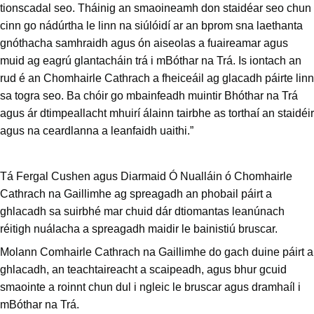
tionscadal seo. Tháinig an smaoineamh don staidéar seo chun
cinn go nádúrtha le linn na siúlóidí ar an bprom sna laethanta
gnóthacha samhraidh agus ón aiseolas a fuaireamar agus
muid ag eagrú glantacháin trá i mBóthar na Trá.
Is iontach an
rud é an Chomhairle Cathrach a fheiceáil ag glacadh páirte linn
sa togra seo. Ba chóir go mbainfeadh muintir Bhóthar na Trá
agus ár dtimpeallacht mhuirí álainn tairbhe as torthaí an staidéir
agus na ceardlanna a leanfaidh uaithi.”
Tá Fergal Cushen agus Diarmaid Ó Nualláin ó Chomhairle
Cathrach na Gaillimhe ag spreagadh an phobail páirt a
ghlacadh sa suirbhé mar chuid dár dtiomantas leanúnach
réitigh nuálacha a spreagadh maidir le bainistiú bruscar.
Molann Comhairle Cathrach na Gaillimhe do gach duine páirt a
ghlacadh, an teachtaireacht a scaipeadh, agus bhur gcuid
smaointe a roinnt chun dul i ngleic le bruscar agus dramhaíl i
mBóthar na Trá.