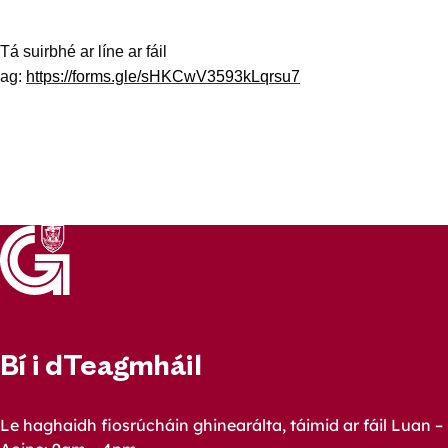
Tá suirbhé ar líne ar fáil
ag:
https://forms.gle/sHKCwV3593kLqrsu7
Bí i dTeagmháil
Le haghaidh fiosrúcháin ghinearálta, táimid ar fáil Luan –