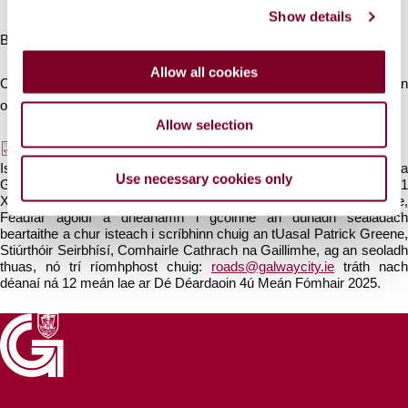
Show details
t
i
Beidh slí isteach agus amach i gcónaí ag muintir an cheantair.
o
Allow all cookies
n
Cuirfear comharthaí suas faoi mhalairtí bealaigh sula dtosófar ar an
obair.
Allow selection
Document
Middle Street Road Closure.pdf
Is féidir doiciméid a iniúchadh ag an bhFáiltiú, Comhairle Cathrach na
Use necessary cookies only
Gaillimhe, Halla na Cathrach, Bóthar an Choláiste, Gaillimh, H91
X4K8, le linn uaireanta oifige, ó 9.30rn go 4.00in, Luan go hAoine,
Féadfar agóidí a dhéanamh i gcoinne an dúnadh sealadach
beartaithe a chur isteach i scríbhinn chuig an tUasal Patrick Greene,
Stiúrthóir Seirbhísí, Comhairle Cathrach na Gaillimhe, ag an seoladh
thuas, nó trí ríomhphost chuig:
roads@galwaycity.ie
tráth nach
déanaí ná 12 meán lae ar Dé Déardaoin 4ú Meán Fómhair 2025.