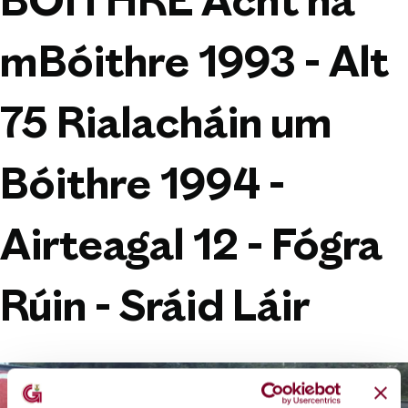
BÓITHRE Acht na
mBóithre 1993 - Alt
75 Rialacháin um
Bóithre 1994 -
Airteagal 12 - Fógra
Rúin - Sráid Láir