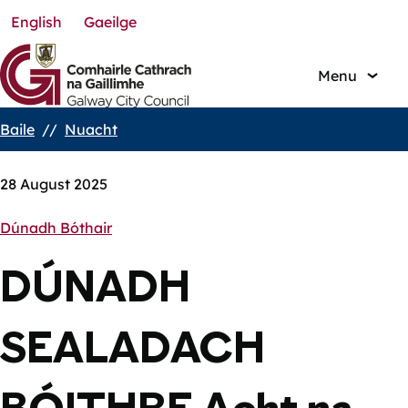
English
Gaeilge
Skip
to
main
Menu
content
Baile
Nuacht
Breadcrumbs
28 August 2025
Dúnadh Bóthair
DÚNADH
SEALADACH