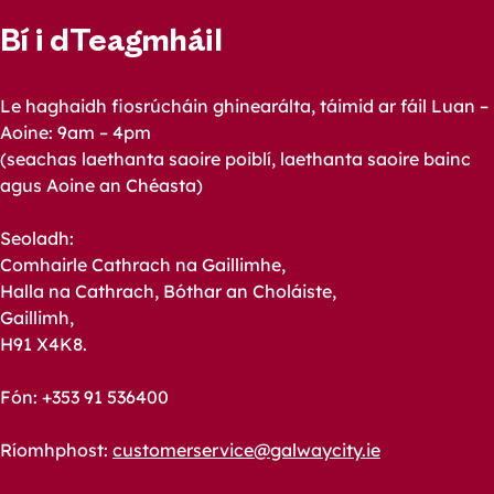
Bí i dTeagmháil
Le haghaidh fiosrúcháin ghinearálta, táimid ar fáil Luan –
Aoine: 9am – 4pm
(seachas laethanta saoire poiblí, laethanta saoire bainc
agus Aoine an Chéasta)
Seoladh:
Comhairle Cathrach na Gaillimhe,
Halla na Cathrach, Bóthar an Choláiste,
Gaillimh,
H91 X4K8.
Fón: +353 91 536400
Ríomhphost:
customerservice@galwaycity.ie