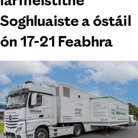
Iarfheistithe
Soghluaiste a óstáil
ón 17-21 Feabhra