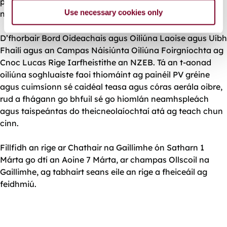
príomhghné de seo é feabhas a chur ar inrochtaineacht
Use necessary cookies only
na scileanna agus na hoiliúna iarfheistithe sa chathair”.
D’fhorbair Bord Oideachais agus Oiliúna Laoise agus Uíbh
Fhailí agus an Campas Náisiúnta Oiliúna Foirgníochta ag
Cnoc Lucas Rige Iarfheistithe an NZEB. Tá an t-aonad
oiliúna soghluaiste faoi thiomáint ag painéil PV gréine
agus cuimsíonn sé caidéal teasa agus córas aerála oibre,
rud a fhágann go bhfuil sé go hiomlán neamhspleách
agus taispeántas do theicneolaíochtaí atá ag teach chun
cinn.
Fillfidh an rige ar Chathair na Gaillimhe ón Satharn 1
Márta go dtí an Aoine 7 Márta, ar champas Ollscoil na
Gaillimhe, ag tabhairt seans eile an rige a fheiceáil ag
feidhmiú.