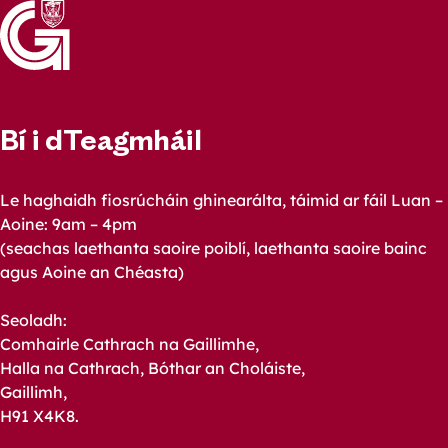
Bí i dTeagmháil
Le haghaidh fiosrúcháin ghinearálta, táimid ar fáil Luan –
Aoine: 9am – 4pm
(seachas laethanta saoire poiblí, laethanta saoire bainc
agus Aoine an Chéasta)
Seoladh:
Comhairle Cathrach na Gaillimhe,
Halla na Cathrach, Bóthar an Choláiste,
Gaillimh,
H91 X4K8.