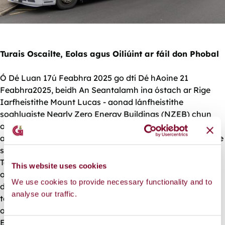
Turais Oscailte, Eolas agus Oiliúint ar fáil don Phobal
Ó Dé Luan 17ú Feabhra 2025 go dtí Dé hAoine 21
Feabhra2025, beidh An Seantalamh ina óstach ar Rige
Iarfheistithe Mount Lucas - aonad lánfheistithe
soghluaiste Nearly Zero Energy Buildings (NZEB) chun
oiliúint a sholáthar maidir le huasghráduithe fuinnimh
agus iarfheistiú i bpobail ar fud na hÉireann. Beidh an rige
soghluaiste lonnaithe in T O'Higgins & Cuideachta
Teoranta Homevalue, Seantalamh, agus beidh turais
This website uses cookies
oscailte saor in aisce ar fáil i rith na seachtaine d'aon
We use cookies to provide necessary functionality and to
duine ar spéis leo a dteach a aisfheistiú. Tá spásanna
analyse our traffic.
teoranta. Chun tuilleadh eolais a fháil nó chun sliotán
oiliúna a chur in áirithe, déan teagmháil le
Evan.Carney@GalwayCity.ie nó glaoigh ar (091) 536 400.