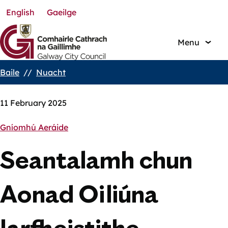
English
Gaeilge
Skip
to
main
Menu
content
Baile
Nuacht
Breadcrumbs
11 February 2025
Gníomhú Aeráide
Seantalamh chun
Aonad Oiliúna