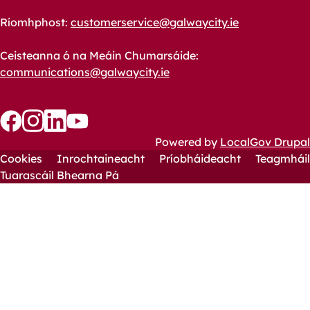
Ríomhphost:
customerservice@galwaycity.ie
Ceisteanna ó na Meáin Chumarsáide:
communications@galwaycity.ie
Follow
Follow
Follow
Follow
Powered by
LocalGov Drupal
us
us
Cookies
us
us
Inrochtaineacht
Príobháideacht
Teagmháil
Footer
on
on
Tuarascáil Bhearna Pá
on
on
YouTube
Facebook
Instagram
LinkedIn