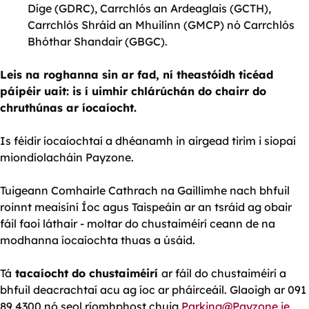
Díge (GDRC), Carrchlós an Ardeaglais (GCTH),
Carrchlós Shráid an Mhuilinn (GMCP) nó Carrchlós
Bhóthar Shandair (GBGC).
Leis na roghanna sin ar fad, ní theastóidh ticéad
páipéir uait: is í uimhir chlárúchán do chairr do
chruthúnas ar íocaíocht.
Is féidir íocaíochtaí a dhéanamh in airgead tirim i siopaí
miondíolacháin Payzone.
Tuigeann Comhairle Cathrach na Gaillimhe nach bhfuil
roinnt meaisíní Íoc agus Taispeáin ar an tsráid ag obair
fáil faoi láthair - moltar do chustaiméirí ceann de na
modhanna íocaíochta thuas a úsáid.
Tá
tacaíocht do chustaiméirí
ar fáil do chustaiméirí a
bhfuil deacrachtaí acu ag íoc ar pháirceáil. Glaoigh ar 091
89 4300 nó seol ríomhphost chuig
Parking@Payzone.ie