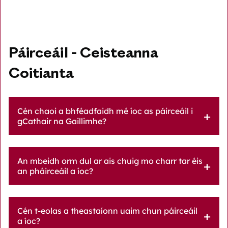
Páirceáil - Ceisteanna
Coitianta
Cén chaoi a bhféadfaidh mé íoc as páirceáil i
gCathair na Gaillimhe?
An mbeidh orm dul ar ais chuig mo charr tar éis
an pháirceáil a íoc?
Cén t-eolas a theastaíonn uaim chun páirceáil
a íoc?