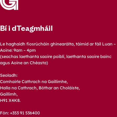
Bí i dTeagmháil
Le haghaidh fiosrúcháin ghinearálta, táimid ar fáil Luan –
Aoine: 9am – 4pm
(seachas laethanta saoire poiblí, laethanta saoire bainc
agus Aoine an Chéasta)
Seoladh:
Comhairle Cathrach na Gaillimhe,
Halla na Cathrach, Bóthar an Choláiste,
Gaillimh,
H91 X4K8.
Fón: +353 91 536400