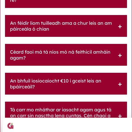
An féidir liom tuilleadh ama a chur leis an am
páirceála ó chian
Céard faoi má tá níos mó ná feithicil amháin
agam?
An bhfuil íosíocaíocht €10 i gceist leis an
bpáirceáil?
Tá carr mo mháthar ar iasacht agam agus tá
an carr sin nasctha lena cuntas. Cén chaoi a
bhféadfaidh mé páirceáil a íoc?