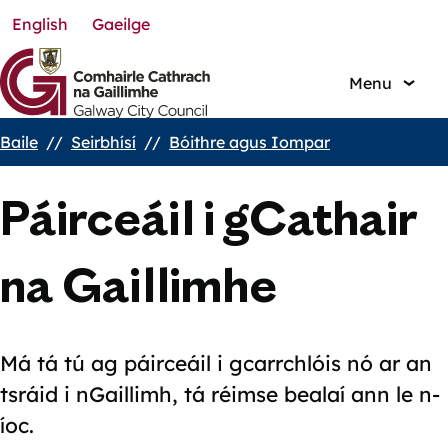
English
Gaeilge
Skip
to
main
Menu
content
Baile
Seirbhísí
Bóithre agus Iompar
Breadcrumbs
Páirceáil i gCathair
na Gaillimhe
Má tá tú ag páirceáil i gcarrchlóis nó ar an
tsráid i nGaillimh, tá réimse bealaí ann le n-
íoc.