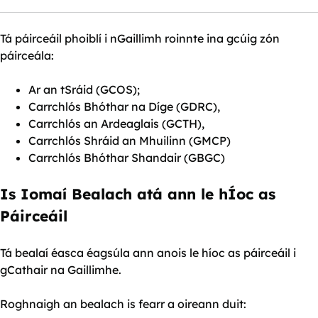
Tá páirceáil phoiblí i nGaillimh roinnte ina gcúig zón
páirceála:
Ar an tSráid (GCOS);
Carrchlós Bhóthar na Díge (GDRC),
Carrchlós an Ardeaglais (GCTH),
Carrchlós Shráid an Mhuilinn (GMCP)
Carrchlós Bhóthar Shandair (GBGC)
Is Iomaí Bealach atá ann le hÍoc as
Páirceáil
Tá bealaí éasca éagsúla ann anois le híoc as páirceáil i
gCathair na Gaillimhe.
Roghnaigh an bealach is fearr a oireann duit: