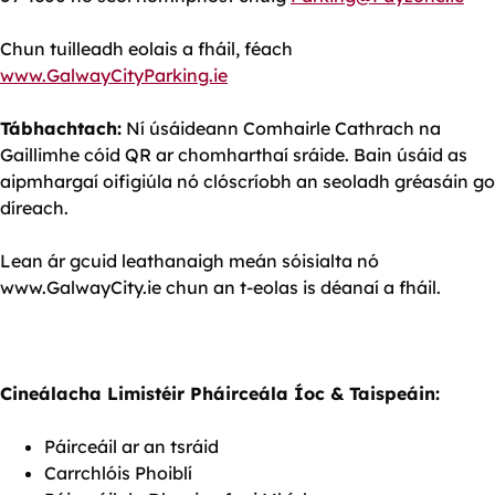
Chun tuilleadh eolais a fháil, féach
www.GalwayCityParking.ie
Tábhachtach:
Ní úsáideann Comhairle Cathrach na
Gaillimhe cóid QR ar chomharthaí sráide. Bain úsáid as
aipmhargaí oifigiúla nó clóscríobh an seoladh gréasáin go
díreach.
Lean ár gcuid leathanaigh meán sóisialta nó
www.GalwayCity.ie chun an t-eolas is déanaí a fháil.
Cineálacha Limistéir Pháirceála Íoc & Taispeáin:
Páirceáil ar an tsráid
Carrchlóis Phoiblí