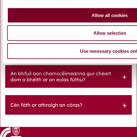
i
o
Allow all cookies
Níl fón cliste agam. An mbeidh mé fós in ann
n
páirceáil go héasca?
Allow selection
Céard faoi chuairteoirí go Gaillimh?
Use necessary cookies on
An bhfuil aon chamscéimeanna gur cheart
dom a bheith ar an eolas fúthu?
Cén fáth ar athraigh an córas?