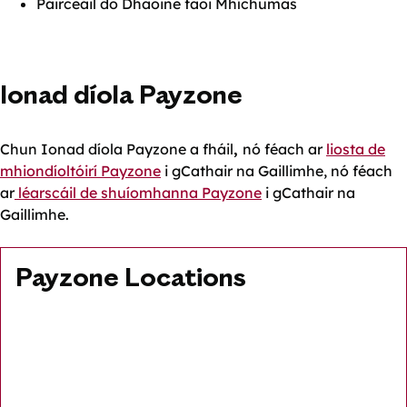
Páirceáil do Dhaoine faoi Mhíchumas
Ionad díola Payzone
Chun Ionad díola Payzone a fháil
,
nó féach ar
liosta de
mhiondíoltóirí Payzone
i gCathair na Gaillimhe, nó féach
ar
léarscáil de shuíomhanna Payzone
i gCathair na
Gaillimhe.
Payzone Locations