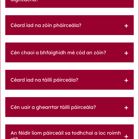
Céard iad na zóin pháirceála?
Cén chaoi a bhfaighidh mé cód an zóin?
Céard iad na táillí páirceála?
Cén uair a ghearrtar táillí páirceála?
An féidir liom páirceáil sa todhchaí a íoc roimh
ré?