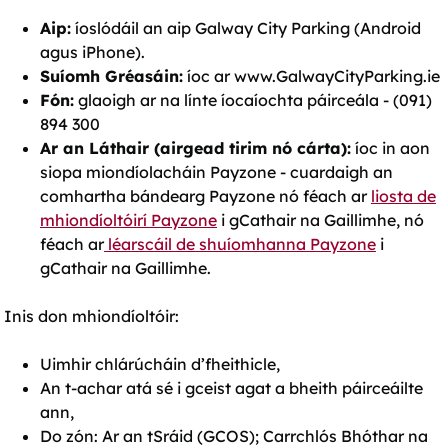
Aip:
íoslódáil an aip Galway City Parking (Android
agus iPhone).
Suíomh Gréasáin:
íoc ar www.GalwayCityParking.ie
Fón:
glaoigh ar na línte íocaíochta páirceála - (091)
894 300
Ar an Láthair (airgead tirim nó cárta):
íoc in aon
siopa miondíolacháin Payzone - cuardaigh an
comhartha bándearg Payzone nó féach ar
liosta de
mhiondíoltóirí Payzone
i gCathair na Gaillimhe, nó
féach ar
léarscáil de shuíomhanna Payzone
i
gCathair na Gaillimhe.
Inis don mhiondíoltóir:
Uimhir chlárúcháin d’fheithicle,
An t-achar atá sé i gceist agat a bheith páirceáilte
ann,
Do zón: Ar an tSráid (GCOS); Carrchlós Bhóthar na