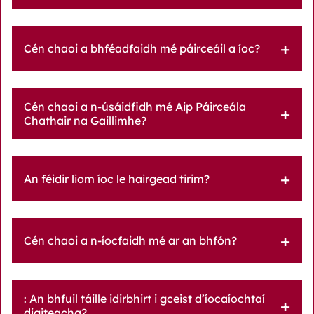
Cén chaoi a bhféadfaidh mé páirceáil a íoc?
Cén chaoi a n-úsáidfidh mé Aip Páirceála
Chathair na Gaillimhe?
An féidir liom íoc le hairgead tirim?
Cén chaoi a n-íocfaidh mé ar an bhfón?
: An bhfuil táille idirbhirt i gceist d’íocaíochtaí
digiteacha?