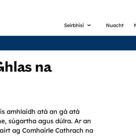
Main
Seirbhísí
Nuacht
navigati
Ghlas na
 is amhlaidh atá an gá atá
e, súgartha agus dúlra. Ar an
rbairt ag Comhairle Cathrach na