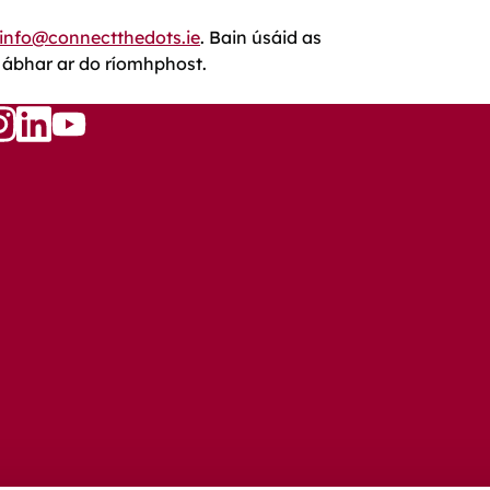
info@connectthedots.ie
. Bain úsáid as
n ábhar ar do ríomhphost.
Follow
w
llow
Follow
us
s
us
on
n
on
YouTube
ook
nstagram
LinkedIn