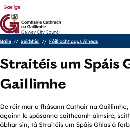
Gaeilge
Skip
to
main
content
Baile
Seirbhísí
Fóillíocht agus Áineas
Breadcrumbs
Straitéis um Spáis 
Gaillimhe
De réir mar a fhásann Cathair na Gaillimhe,
againn le spásanna caitheamh aimsire, scíth
ábhar sin, tá Straitéis um Spáis Ghlas á fo