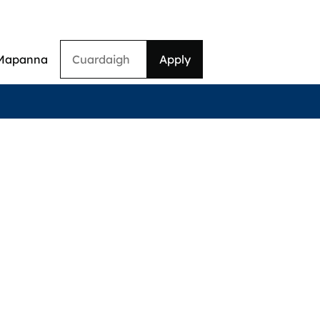
Cuardaigh
Mapanna
on