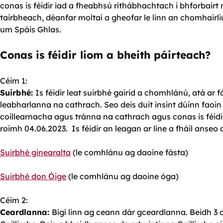
conas is féidir iad a fheabhsú ríthábhachtach i bhforbairt 
tairbheach, déanfar moltaí a gheofar le linn an chomhairli
um Spáis Ghlas.
Conas is féidir liom a bheith páirteach?
Céim 1:
Suirbhé:
Is féidir leat suirbhé gairid a chomhlánú, atá ar fá
leabharlanna na cathrach. Seo deis duit insint dúinn faoi
coillearnacha agus tránna na cathrach agus conas is féidir
roimh 04.06.2023. Is féidir an leagan ar líne a fháil anseo 
Suirbhé ginearalta
(le comhlánu ag daoine fásta)
Suirbhé don Óige
(le comhlánu ag daoine óga)
Céim 2:
Ceardlanna:
Bígí linn ag ceann dár gceardlanna. Beidh 3 c