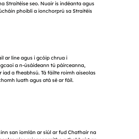
na Straitéise seo. Nuair is indéanta agus
úcháin phoiblí a ionchorprú sa Straitéis
il ar líne agus i gcóip chrua i
n gcaoi a n-úsáideann tú páirceanna,
 iad a fheabhsú. Tá fáilte roimh aiseolas
chomh luath agus atá sé ar fáil.
inn san iomlán ar siúl ar fud Chathair na