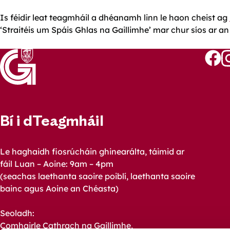
Is féidir leat teagmháil a dhéanamh linn le haon cheist ag
‘Straitéis um Spáis Ghlas na Gaillimhe’ mar chur síos ar a
Follo
Fo
us
u
on
o
Faceb
I
Bí i dTeagmháil
Le haghaidh fiosrúcháin ghinearálta, táimid ar
fáil Luan – Aoine: 9am – 4pm
(seachas laethanta saoire poiblí, laethanta saoire
bainc agus Aoine an Chéasta)
Seoladh:
Comhairle Cathrach na Gaillimhe,