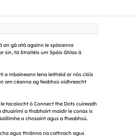
tá an gá atá againn le spásanna
r sin, tá Straitéis um Spáis Ghlas á
tí a mbaineann lena leithéid ar nós clóis
 an am céanna ag feabhsú oidhreacht
le tacaíocht ó Connect the Dots cuireadh
dtuairimí a thabhairt maidir le conas is
Gaillimhe a chosaint agus a fheabhsú.
rnacha agus thránna na cathrach agus