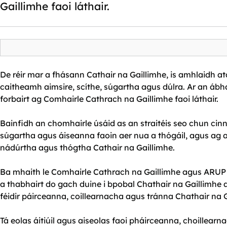
Gaillimhe faoi láthair.
De réir mar a fhásann Cathair na Gaillimhe, is amhlaidh a
caitheamh aimsire, scíthe, súgartha agus dúlra. Ar an ábha
forbairt ag Comhairle Cathrach na Gaillimhe faoi láthair.
Bainfidh an chomhairle úsáid as an straitéis seo chun cinn
súgartha agus áiseanna faoin aer nua a thógáil, agus ag
nádúrtha agus thógtha Cathair na Gaillimhe.
Ba mhaith le Comhairle Cathrach na Gaillimhe agus ARUP 
a thabhairt do gach duine i bpobal Chathair na Gaillimhe a 
féidir páirceanna, coillearnacha agus tránna Chathair na 
Tá eolas áitiúil agus aiseolas faoi pháirceanna, choillea