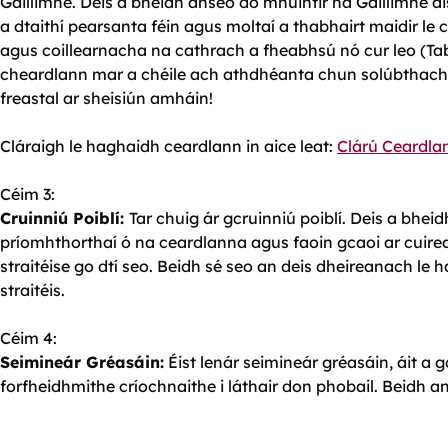
Gaillimhe. Deis a bheidh anseo do mhuintir na Gaillimhe a
a dtaithí pearsanta féin agus moltaí a thabhairt maidir le
agus coillearnacha na cathrach a fheabhsú nó cur leo (Ta
cheardlann mar a chéile ach athdhéanta chun solúbthacht 
freastal ar sheisiún amháin!
Cláraigh le haghaidh ceardlann in aice leat:
Clárú Ceardla
Céim 3:
Cruinniú Poiblí:
Tar chuig ár gcruinniú poiblí. Deis a bheid
príomhthorthaí ó na ceardlanna agus faoin gcaoi ar cuirea
straitéise go dtí seo. Beidh sé seo an deis dheireanach le 
straitéis.
Céim 4:
Seimineár Gréasáin:
Éist lenár seimineár gréasáin, áit a g
forfheidhmithe críochnaithe i láthair don phobail. Beidh an 