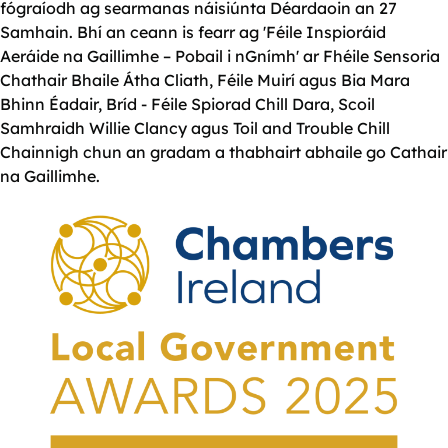
fógraíodh ag searmanas náisiúnta Déardaoin an 27
Samhain. Bhí an ceann is fearr ag 'Féile Inspioráid
Aeráide na Gaillimhe – Pobail i nGnímh' ar Fhéile Sensoria
Chathair Bhaile Átha Cliath, Féile Muirí agus Bia Mara
Bhinn Éadair, Bríd - Féile Spiorad Chill Dara, Scoil
Samhraidh Willie Clancy agus Toil and Trouble Chill
Chainnigh chun an gradam a thabhairt abhaile go Cathair
na Gaillimhe.