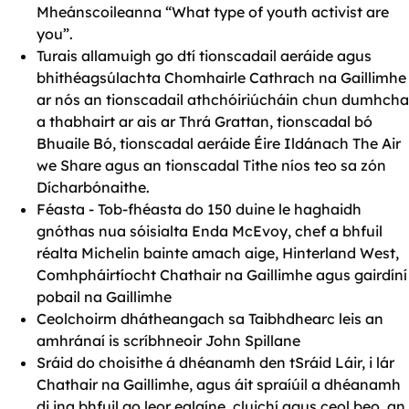
Mheánscoileanna “What type of youth activist are
you”.
Turais allamuigh go dtí tionscadail aeráide agus
bhithéagsúlachta Chomhairle Cathrach na Gaillimhe
ar nós an tionscadail athchóiriúcháin chun dumhcha
a thabhairt ar ais ar Thrá Grattan, tionscadal bó
Bhuaile Bó, tionscadal aeráide Éire Ildánach
The Air
we Share
agus an tionscadal Tithe níos teo sa zón
Dícharbónaithe.
Féasta - Tob-fhéasta do 150 duine le haghaidh
gnóthas nua sóisialta Enda McEvoy, chef a bhfuil
réalta Michelin bainte amach aige,
Hinterland West
,
Comhpháirtíocht Chathair na Gaillimhe agus gairdíní
pobail na Gaillimhe
Ceolchoirm dhátheangach sa Taibhdhearc leis an
amhránaí is scríbhneoir John Spillane
Sráid do choisithe á dhéanamh den tSráid Láir, i lár
Chathair na Gaillimhe, agus áit spraíúil a dhéanamh
di ina bhfuil go leor ealaíne, cluichí agus ceol beo, an