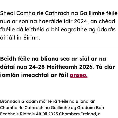
Sheol Comhairle Cathrach na Gaillimhe féile
nua ar son na haeráide idir 2024, an chéad
fhéile dá leithéid a bhí eagraithe ag údarás
áitiúil in Éirinn.
Beidh féile na bliana seo ar siúl ar na
dátaí nua 24-28 Meitheamh 2026. Tá clár
iomlán imeachtaí ar fáil
anseo.
Bronnadh Gradam mór le rá 'Féile na Bliana' ar
Chomhairle Cathrach na Gaillimhe ag Gradaim Barr
Feabhais Rialtais Áitiúil 2025 Chambers Ireland, a