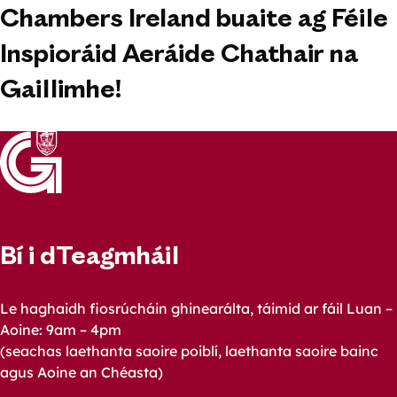
Chambers Ireland buaite ag Féile
Inspioráid Aeráide Chathair na
Gaillimhe!
Bí i dTeagmháil
Le haghaidh fiosrúcháin ghinearálta, táimid ar fáil Luan –
Aoine: 9am – 4pm
(seachas laethanta saoire poiblí, laethanta saoire bainc
agus Aoine an Chéasta)