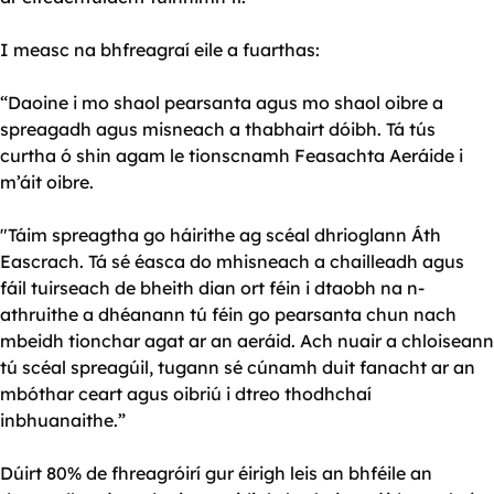
I measc na bhfreagraí eile a fuarthas:
“Daoine i mo shaol pearsanta agus mo shaol oibre a
spreagadh agus misneach a thabhairt dóibh. Tá tús
curtha ó shin agam le tionscnamh Feasachta Aeráide i
m’áit oibre.
"Táim spreagtha go háirithe ag scéal dhrioglann Áth
Eascrach. Tá sé éasca do mhisneach a chailleadh agus
fáil tuirseach de bheith dian ort féin i dtaobh na n-
athruithe a dhéanann tú féin go pearsanta chun nach
mbeidh tionchar agat ar an aeráid. Ach nuair a chloiseann
tú scéal spreagúil, tugann sé cúnamh duit fanacht ar an
mbóthar ceart agus oibriú i dtreo thodhchaí
inbhuanaithe.”
Dúirt 80% de fhreagróirí gur éirigh leis an bhféile an