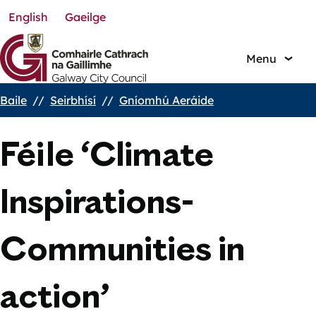
English
Gaeilge
Skip
to
main
Menu
content
Baile
Seirbhísí
Gníomhú Aeráide
Breadcrumbs
Féile ‘Climate
Inspirations-
Communities in
action’