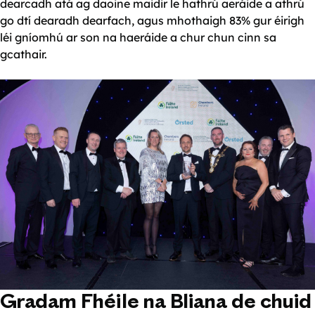
dearcadh atá ag daoine maidir le hathrú aeráide a athrú
go dtí dearadh dearfach, agus mhothaigh 83% gur éirigh
léi gníomhú ar son na haeráide a chur chun cinn sa
gcathair.
Gradam Fhéile na Bliana de chuid