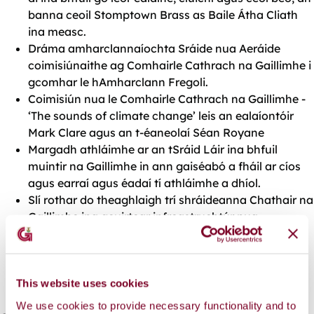
banna ceoil
Stomptown Brass
as Baile Átha Cliath
ina measc.
Dráma amharclannaíochta Sráide nua Aeráide
coimisiúnaithe ag Comhairle Cathrach na Gaillimhe i
gcomhar le hAmharclann Fregoli.
Coimisiún nua le Comhairle Cathrach na Gaillimhe -
‘The sounds of climate change’ leis an ealaíontóir
Mark Clare agus an t-éaneolaí Séan Royane
Margadh athláimhe ar an tSráid Láir ina bhfuil
muintir na Gaillimhe in ann gaiséabó a fháil ar cíos
agus earraí agus éadaí tí athláimhe a dhíol.
Slí rothar do theaghlaigh trí shráideanna Chathair na
Gaillimhe ina gcuirtear infreastruchtúr nua
Chomhairle Cathrach na Gaillimhe chun cinn
Club féile le ceoltóirí agus DJanna áitiúla.
This website uses cookies
We use cookies to provide necessary functionality and to