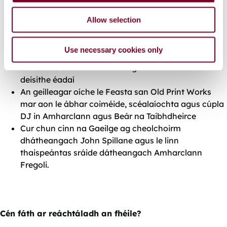
mBaile an Locháin, na Dumhcha Gainnimh a
thabhairt ar ais ar Thrá Grattan, tionscadal Éire
Allow selection
Ildánach ‘
The Air we Share
’ agus an
Net Zero Cities
an Taoibh Thiar
Use necessary cookies only
Geilleagar Ciorclach na Gaillimhe leis an margadh
athláimhe ar an tSráid Láir agus an cheardlann
deisithe éadaí
An geilleagar oíche le
Feasta
san
Old Print Works
mar aon le ábhar coiméide, scéalaíochta agus cúpla
DJ in Amharclann agus Beár na Taibhdheirce
Cur chun cinn na Gaeilge ag cheolchoirm
dhátheangach John Spillane agus le linn
thaispeántas sráide dátheangach Amharclann
Fregoli.
Cén fáth ar reáchtáladh an fhéile?