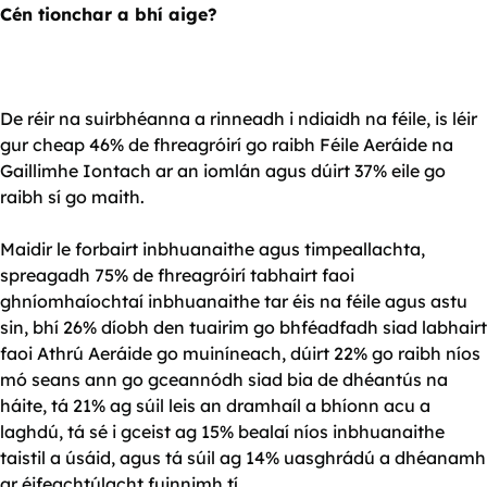
Cén tionchar a bhí aige?
De réir na suirbhéanna a rinneadh i ndiaidh na féile, is léir
gur cheap 46% de fhreagróirí go raibh Féile Aeráide na
Gaillimhe Iontach ar an iomlán agus dúirt 37% eile go
raibh sí go maith.
Maidir le forbairt inbhuanaithe agus timpeallachta,
spreagadh 75% de fhreagróirí tabhairt faoi
ghníomhaíochtaí inbhuanaithe tar éis na féile agus astu
sin, bhí 26% díobh den tuairim go bhféadfadh siad labhairt
faoi Athrú Aeráide go muiníneach, dúirt 22% go raibh níos
mó seans ann go gceannódh siad bia de dhéantús na
háite, tá 21% ag súil leis an dramhaíl a bhíonn acu a
laghdú, tá sé i gceist ag 15% bealaí níos inbhuanaithe
taistil a úsáid, agus tá súil ag 14% uasghrádú a dhéanamh
ar éifeachtúlacht fuinnimh tí.