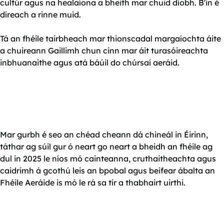
cultúr agus na healaíona a bheith mar chuid díobh. B'in é
díreach a rinne muid.
Tá an fhéile tairbheach mar thionscadal margaíochta áite
a chuireann Gaillimh chun cinn mar áit turasóireachta
inbhuanaithe agus atá báúil do chúrsaí aeráid.
Mar gurbh é seo an chéad cheann dá chineál in Éirinn,
táthar ag súil gur ó neart go neart a bheidh an fhéile ag
dul in 2025 le níos mó cainteanna, cruthaitheachta agus
caidrimh á gcothú leis an bpobal agus beifear ábalta an
Fhéile Aeráide is mó le rá sa tír a thabhairt uirthi.