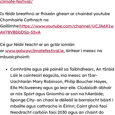
climate-festival/
Is féidir breathnú ar fhíseán ghearr ar chainéal youtube
Chomhairle Cathrach na
Gaillimhe:
https://www.youtube.com/channel/UCJA6X1w
AV78VBbbDSp-S5vA
Cé gur féidir teacht ar an gclár iomlán
ar
www.galwayclimatefestival.ie
, áirítear i measc na
mbuaicphointí:
Comhráite agus plé painéil sa Taibhdhearc, An tSráid
Láir le cainteoirí éagsúla, ina measc an tIar-
Uachtarán Mary Robinson, Philip Boucher Hayes,
Ella McSweeney agus go leor eile. Clúdaíodh ábhair
ar nós Spórt agus Gníomhú ar son na hAeráide;
Sponge City
- an chaoi le déileáil le barraíocht báistí i
mbailte agus cathracha in Éirinn; Caint ghnó faoi
Neodracht carbóin faoi 2030 agus an chaint do