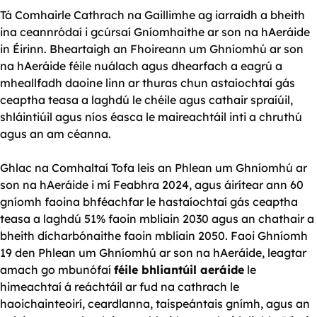
Tá Comhairle Cathrach na Gaillimhe ag iarraidh a bheith
ina ceannródaí i gcúrsaí Gníomhaithe ar son na hAeráide
in Éirinn. Bheartaigh an Fhoireann um Ghníomhú ar son
na hAeráide féile nuálach agus dhearfach a eagrú a
mheallfadh daoine linn ar thuras chun astaíochtaí gás
ceaptha teasa a laghdú le chéile agus cathair spraíúil,
shláintiúil agus níos éasca le maireachtáil inti a chruthú
agus an am céanna.
Ghlac na Comhaltaí Tofa leis an Phlean um Ghníomhú ar
son na hAeráide i mí Feabhra 2024, agus áirítear ann 60
gníomh faoina bhféachfar le hastaíochtaí gás ceaptha
teasa a laghdú 51% faoin mbliain 2030 agus an chathair a
bheith dícharbónaithe faoin mbliain 2050. Faoi Ghníomh
19 den Phlean um Ghníomhú ar son na hAeráide, leagtar
amach go mbunófaí
féile bhliantúil aeráide
le
himeachtaí á reáchtáil ar fud na cathrach le
haoichainteoirí, ceardlanna, taispeántais gnímh, agus an