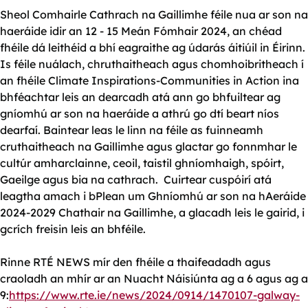
Sheol Comhairle Cathrach na Gaillimhe féile nua ar son na
haeráide idir an 12 - 15 Meán Fómhair 2024, an chéad
fhéile dá leithéid a bhí eagraithe ag údarás áitiúil in Éirinn.
Is féile nuálach, chruthaitheach agus chomhoibritheach í
an fhéile
Climate Inspirations-Communities in Action
ina
bhféachtar leis an dearcadh atá ann go bhfuiltear ag
gníomhú ar son na haeráide a athrú go dtí beart níos
dearfaí. Baintear leas le linn na féile as fuinneamh
cruthaitheach na Gaillimhe agus glactar go fonnmhar le
cultúr amharclainne, ceoil, taistil ghníomhaigh, spóirt,
Gaeilge agus bia na cathrach. Cuirtear cuspóirí atá
leagtha amach i bPlean um Ghníomhú ar son na hAeráide
2024-2029 Chathair na Gaillimhe, a glacadh leis le gairid, i
gcrích freisin leis an bhféile.
Rinne RTÉ NEWS mír den fhéile a thaifeadadh agus
craoladh an mhír ar an Nuacht Náisiúnta ag a 6 agus ag a
9:
https://www.rte.ie/news/2024/0914/1470107-galway-