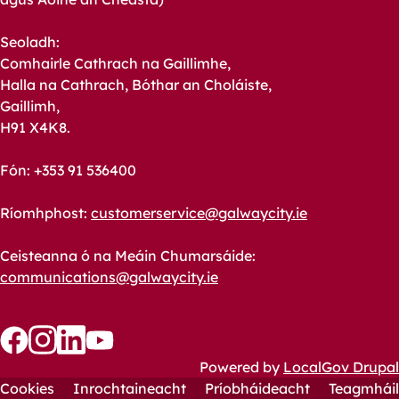
Seoladh:
Comhairle Cathrach na Gaillimhe,
Halla na Cathrach, Bóthar an Choláiste,
Gaillimh,
H91 X4K8.
Fón: +353 91 536400
Ríomhphost:
customerservice@galwaycity.ie
Ceisteanna ó na Meáin Chumarsáide:
communications@galwaycity.ie
Follow
Follow
Follow
Follow
Powered by
LocalGov Drupal
us
us
Cookies
us
us
Inrochtaineacht
Príobháideacht
Teagmháil
Footer