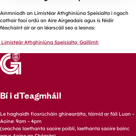
Ainmníodh an Limistéar Athghiniúna Speisialta i ngach
cathair faoi ordú an Aire Airgeadais agus is féidir
féachaint air ar an léarscáil seo a leanas:
Limisteár Athghiniúna Speisialta, Gaillimh
Bí i dTeagmháil
Le haghaidh fiosrúcháin ghinearálta, táimid ar fáil Luan –
Aoine: 9am – 4pm
(seachas laethanta saoire poiblí, laethanta saoire bainc
agus Aoine an Chéasta)