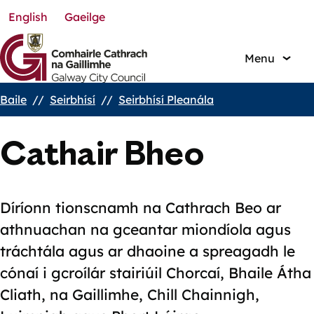
English
Gaeilge
Skip
to
main
Menu
content
Baile
Seirbhísí
Seirbhísí Pleanála
Breadcrumbs
Cathair Bheo
Díríonn tionscnamh na Cathrach Beo ar
athnuachan na gceantar miondíola agus
tráchtála agus ar dhaoine a spreagadh le
cónaí i gcroílár stairiúil Chorcaí, Bhaile Átha
Cliath, na Gaillimhe, Chill Chainnigh,