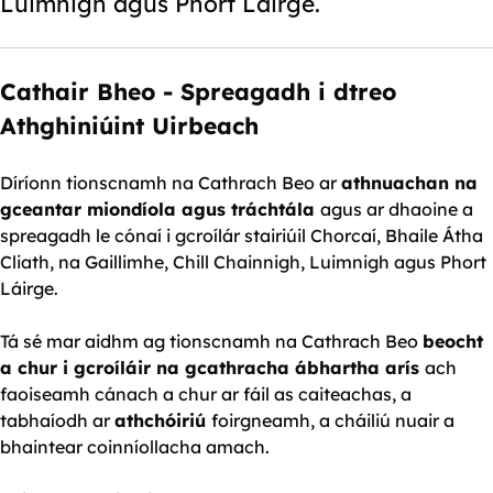
Luimnigh agus Phort Láirge.
Cathair Bheo - Spreagadh i dtreo
Athghiniúint Uirbeach
Díríonn tionscnamh na Cathrach Beo ar
athnuachan na
gceantar miondíola agus tráchtála
agus ar dhaoine a
spreagadh le cónaí i gcroílár stairiúil Chorcaí, Bhaile Átha
Cliath, na Gaillimhe, Chill Chainnigh, Luimnigh agus Phort
Láirge.
Tá sé mar aidhm ag tionscnamh na Cathrach Beo
beocht
a chur i gcroíláir na gcathracha ábhartha arís
ach
faoiseamh cánach a chur ar fáil as caiteachas, a
tabhaíodh ar
athchóiriú
foirgneamh, a cháiliú nuair a
bhaintear coinníollacha amach.