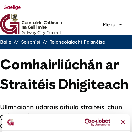
Gaeilge
Skip
to
main
Menu
content
Baile
Seirbhísí
Teicneolaíocht Faisnéise
Breadcrumbs
Comhairliúchán ar
Straitéis Dhigiteach
Ullmhaíonn údaráis áitiúla straitéisí chun
geilleagair dhigiteacha, bonneagar
digiteach, scileanna digiteacha, sochaithe