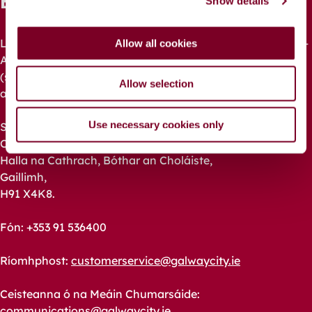
Bí i dTeagmháil
Show details
t
i
o
Le haghaidh fiosrúcháin ghinearálta, táimid ar fáil Luan –
Allow all cookies
n
Aoine: 9am – 4pm
(seachas laethanta saoire poiblí, laethanta saoire bainc
Allow selection
agus Aoine an Chéasta)
Use necessary cookies only
Seoladh:
Comhairle Cathrach na Gaillimhe,
Halla na Cathrach, Bóthar an Choláiste,
Gaillimh,
H91 X4K8.
Fón: +353 91 536400
Ríomhphost:
customerservice@galwaycity.ie
Ceisteanna ó na Meáin Chumarsáide:
communications@galwaycity.ie