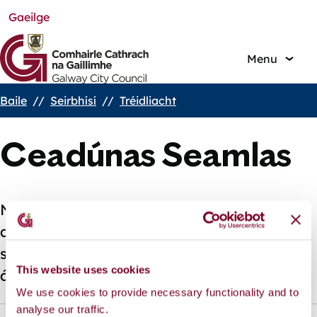
Gaeilge
Skip
to
main
Menu
content
Baile
Seirbhísí
Tréidliacht
Breadcrumbs
Ceadúnas Seamlas
Ní mór do shaoráidí beaga feola próiseála
agus maraithe iarratas ar cheadúnas
seamlais a dhéanamh chuig an údarás
This website uses cookies
áitiúil.
We use cookies to provide necessary functionality and to
analyse our traffic.