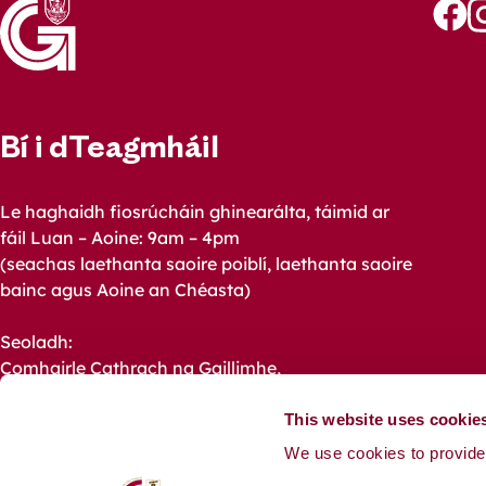
Follo
Fo
us
u
on
o
Faceb
I
Bí i dTeagmháil
Le haghaidh fiosrúcháin ghinearálta, táimid ar
fáil Luan – Aoine: 9am – 4pm
(seachas laethanta saoire poiblí, laethanta saoire
bainc agus Aoine an Chéasta)
Seoladh:
Comhairle Cathrach na Gaillimhe,
Halla na Cathrach, Bóthar an Choláiste,
Gaillimh,
This website uses cookie
H91 X4K8.
We use cookies to provide 