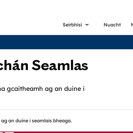
Main
Seirbhísí
Nuacht
navigati
chán Seamlas
ena gcaitheamh ag an duine i
 ag an duine i seamlais bheaga.