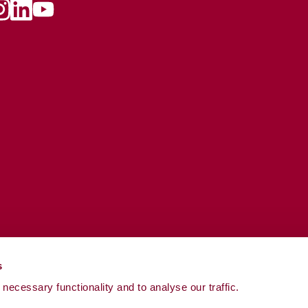
Follow
w
llow
Follow
us
s
us
on
n
on
YouTube
ook
nstagram
LinkedIn
s
necessary functionality and to analyse our traffic.