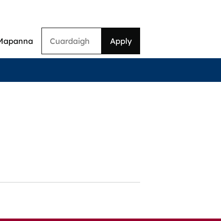
Cuardaigh
Mapanna
on