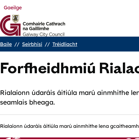
Gaeilge
Skip
to
main
content
Baile
Seirbhísí
Tréidliacht
Breadcrumbs
Forfheidhmiú Riala
Rialaíonn údaráis áitiúla marú ainmhithe l
seamlais bheaga.
Rialaíonn údaráis áitiúla marú ainmhithe lena gcaitheamh