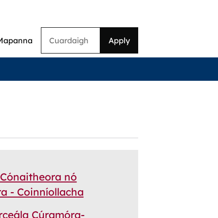
Cuardaigh
Mapanna
on
l Cónaitheora nó
a - Coinníollacha
rceála Cúramóra-