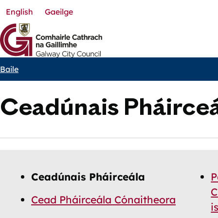
English
Gaeilge
Skip
to
main
content
Baile
Breadcrumbs
Ceadúnais Pháirceá
Skip
Guide
Guide
Ceadúnais Pháirceála
P
Navigation
Navigation
C
Cead Pháirceála Cónaitheora
i