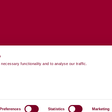
s
necessary functionality and to analyse our traffic.
Preferences
Statistics
Marketing
Powered by
LocalGov Drupal