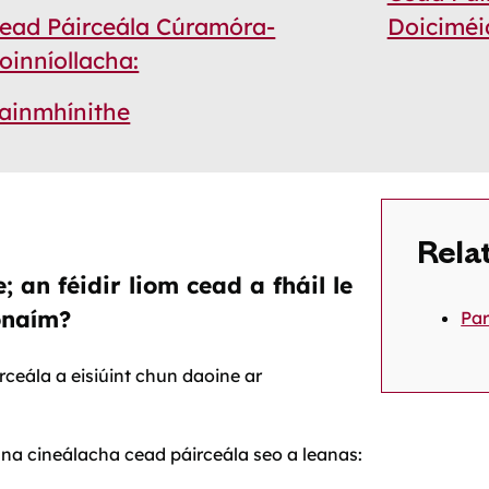
ead Páirceála Cúramóra-
Doiciméid
oinníollacha:
ainmhínithe
Rela
 an féidir liom cead a fháil le
ónaím?
Par
ceála a eisiúint chun daoine ar
 na cineálacha cead páirceála seo a leanas: