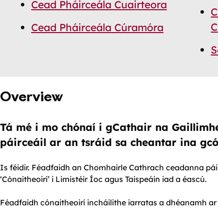
Cead Pháirceála Cuairteora
C
C
Cead Pháirceála Cúramóra
S
Overview
Tá mé i mo chónaí i gCathair na Gaillimhe;
páirceáil ar an tsráid sa cheantar ina gc
Is féidir. Féadfaidh an Chomhairle Cathrach ceadanna páir
‘Cónaitheoirí’ i Limistéir Íoc agus Taispeáin iad a éascú.
Féadfaidh cónaitheoirí incháilithe iarratas a dhéanamh ar