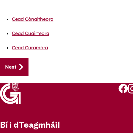
Cead Cónaitheora
Cead Cuairteora
Cead Cúramóra
Guides
Next
navigation
Follo
Fo
us
u
on
o
Faceb
I
Bí i dTeagmháil