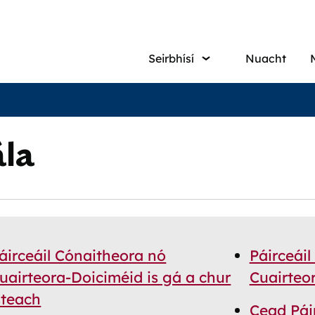
Main
Seirbhísí
Nuacht
navigati
la
áirceáil Cónaitheora nó
Páirceái
uairteora-Doiciméid is gá a chur
Cuairteor
steach
Cead Pái