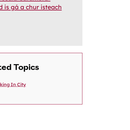
 is gá a chur isteach
ted Topics
king In City