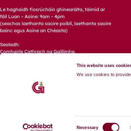
Le haghaidh fiosrúcháin ghinearálta, táimid ar
fáil Luan – Aoine: 9am – 4pm
(seachas laethanta saoire poiblí, laethanta saoire
bainc agus Aoine an Chéasta)
Seoladh:
Comhairle Cathrach na Gaillimhe,
Halla na Cathrach, Bóthar an Choláiste,
Gaillimh,
This website uses cookie
H91 X4K8.
We use cookies to provide 
Fón: +353 91 536400
Ríomhphost:
customerservice@galwaycity.ie
Ceisteanna ó na Meáin Chumarsáide:
communications@galwaycity.ie
C
Necessary
o