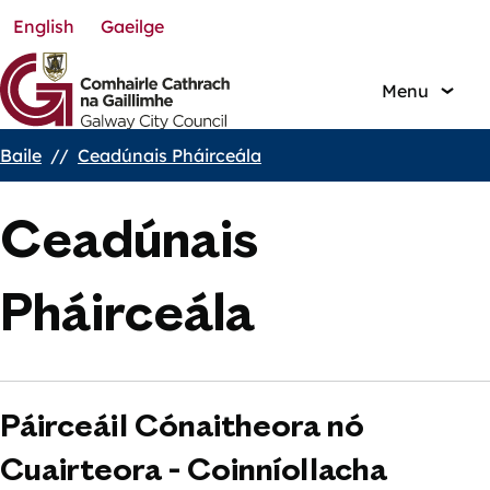
English
Gaeilge
Skip
to
main
Menu
content
Baile
Ceadúnais Pháirceála
Breadcrumbs
Ceadúnais
Pháirceála
Páirceáil Cónaitheora nó
Cuairteora - Coinníollacha