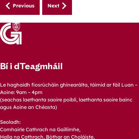
Guides
Previous
Next
navigation
Bí i dTeagmháil
Le haghaidh fiosrúcháin ghinearálta, táimid ar fáil Luan –
Aoine: 9am – 4pm
(seachas laethanta saoire poiblí, laethanta saoire bainc
agus Aoine an Chéasta)
Seoladh:
Comhairle Cathrach na Gaillimhe,
Halla na Cathrach, Bóthar an Choláiste,