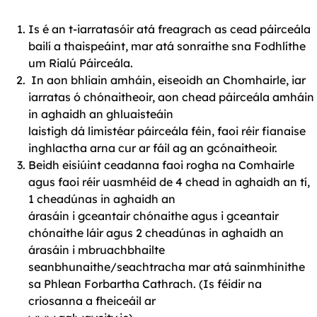
Is é an t-iarratasóir atá freagrach as cead páirceála
bailí a thaispeáint, mar atá sonraithe sna Fodhlíthe
um Rialú Páirceála.
In aon bhliain amháin, eiseoidh an Chomhairle, iar
iarratas ó chónaitheoir, aon chead páirceála amháin
in aghaidh an ghluaisteáin
laistigh dá limistéar páirceála féin, faoi réir fianaise
inghlactha arna cur ar fáil ag an gcónaitheoir.
Beidh eisiúint ceadanna faoi rogha na Comhairle
agus faoi réir uasmhéid de 4 chead in aghaidh an tí,
1 cheadúnas in aghaidh an
árasáin i gceantair chónaithe agus i gceantair
chónaithe láir agus 2 cheadúnas in aghaidh an
árasáin i mbruachbhailte
seanbhunaithe/seachtracha mar atá sainmhínithe
sa Phlean Forbartha Cathrach. (Is féidir na
criosanna a fheiceáil ar