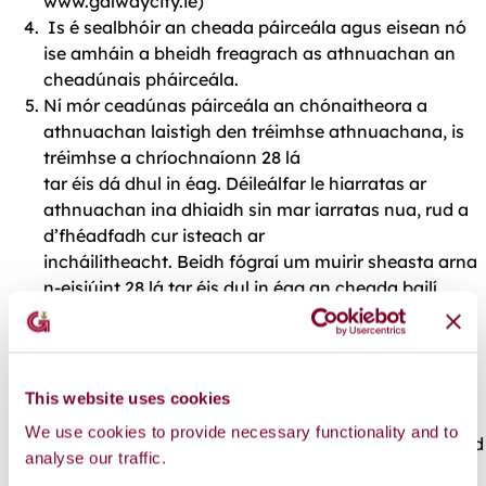
www.galwaycity.ie)
Is é sealbhóir an cheada páirceála agus eisean nó
ise amháin a bheidh freagrach as athnuachan an
cheadúnais pháirceála.
Ní mór ceadúnas páirceála an chónaitheora a
athnuachan laistigh den tréimhse athnuachana, is
tréimhse a chríochnaíonn 28 lá
tar éis dá dhul in éag. Déileálfar le hiarratas ar
athnuachan ina dhiaidh sin mar iarratas nua, rud a
d’fhéadfadh cur isteach ar
incháilitheacht. Beidh fógraí um muirir sheasta arna
n-eisiúint 28 lá tar éis dul in éag an cheada bailí.
Má aistríonn tú ón seoladh thuas, nó má dhéanann
tú d’fheithicil a dhiúscairt, ní bheidh do cheadúnas
bailí a thuilleadh agus ní
mór é a thabhairt ar ais chuig an gComhairle
This website uses cookies
láithreach.
We use cookies to provide necessary functionality and to
Má dhéanann tú an feithicil lena mbaineann an cead
analyse our traffic.
a athsholáthar, ní mór duit an ceadúnas a thabhairt