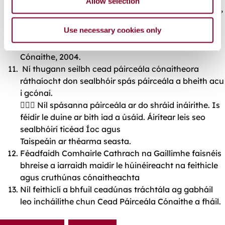
Allow selection
Tabhair do d’aire, i gcás réadmhaoin a ligtear ar cíos,
nach mór an réadmhaoin a chlárú de réir Rialacháin
Use necessary cookies only
na dTithe (Rialáil Tithe
ar Cíos), 1996 agus an tAcht um Thionóntachtaí
Cónaithe, 2004.
Ní thugann seilbh cead páirceála cónaitheora
ráthaíocht don sealbhóir spás páirceála a bheith acu
i gcónaí.
 Níl spásanna páirceála ar do shráid ináirithe. Is
féidir le duine ar bith iad a úsáid. Áirítear leis seo
sealbhóirí ticéad Íoc agus
Taispeáin ar théarma seasta.
Féadfaidh Comhairle Cathrach na Gaillimhe faisnéis
bhreise a iarraidh maidir le húinéireacht na feithicle
agus cruthúnas cónaitheachta
Níl feithiclí a bhfuil ceadúnas tráchtála ag gabháil
leo incháilithe chun Cead Páirceála Cónaithe a fháil.