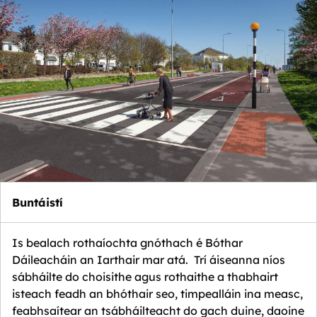
Buntáistí
Is bealach rothaíochta gnóthach é Bóthar
Dáileacháin an Iarthair mar atá. Trí áiseanna níos
sábháilte do choisithe agus rothaithe a thabhairt
isteach feadh an bhóthair seo, timpealláin ina measc,
feabhsaítear an tsábháilteacht do gach duine, daoine