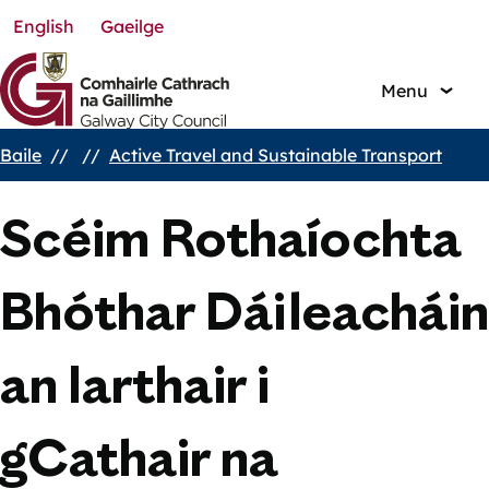
English
Gaeilge
Skip
to
main
Menu
content
Baile
Active Travel and Sustainable Transport
Breadcrumbs
Scéim Rothaíochta
Bhóthar Dáileacháin
an Iarthair i
gCathair na