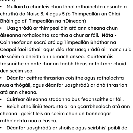
• Mullaird a chur leis chun lánaí rothaíochta cosanta a
chruthú do Naisc 3, 4 agus 5 (ó Thimpeallán an Chlaí
Bháin go dtí Timpeallán na nDíneach)
• Uasghrádú ar thimpealláin atá ann cheana chun
áiseanna rothaíochta scartha a chur ar fáil.
Nóta
-
Coinneofar an socrú atá ag Timpeallán Bhóthar na
Ceapaí faoi láthair agus déanfar uasghrádú air mar chuid
de scéim a bheidh ann amach anseo. Cuirfear áis
trasnaithe roinnte thar an taobh theas ar fáil mar chuid
den scéim seo.
• Déanfar ceithre thrasrian coisithe agus rothaíochta
nua a thógáil, agus déanfar uasghrádú ar dhá thrasrian
atá ann cheana.
• Cuirfear áiseanna stadanna bus feabhsaithe ar fáil.
• Beidh athailíniú teoranta ar an gcarrbhealach atá ann
cheana i gceist leis an scéim chun an bonneagar
rothaíochta nua a éascú.
• Déanfar uasghrádú ar shoilse agus seirbhísí poiblí de