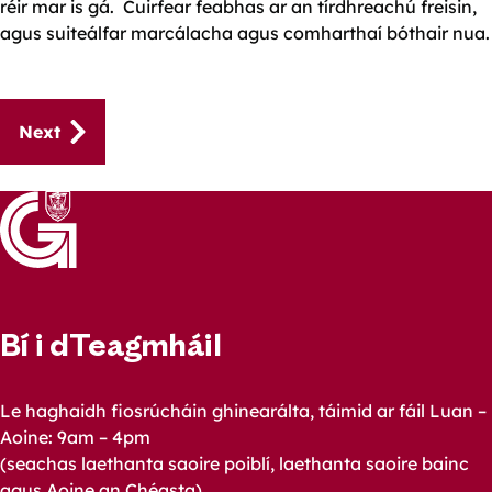
réir mar is gá. Cuirfear feabhas ar an tírdhreachú freisin,
agus suiteálfar marcálacha agus comharthaí bóthair nua.
Guides
Next
navigation
Bí i dTeagmháil
Le haghaidh fiosrúcháin ghinearálta, táimid ar fáil Luan –
Aoine: 9am – 4pm
(seachas laethanta saoire poiblí, laethanta saoire bainc
agus Aoine an Chéasta)