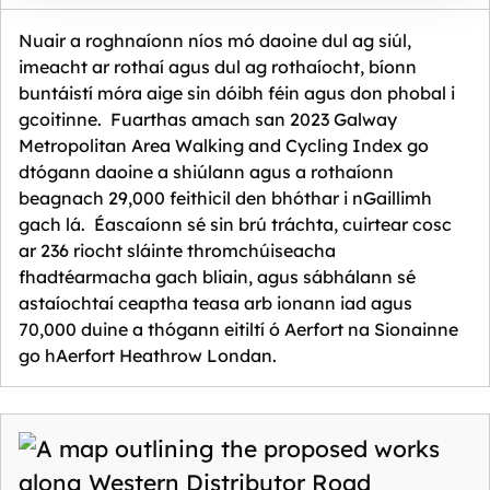
Nuair a roghnaíonn níos mó daoine dul ag siúl,
imeacht ar rothaí agus dul ag rothaíocht, bíonn
buntáistí móra aige sin dóibh féin agus don phobal i
gcoitinne. Fuarthas amach san 2023 Galway
Metropolitan Area Walking and Cycling Index go
dtógann daoine a shiúlann agus a rothaíonn
beagnach 29,000 feithicil den bhóthar i nGaillimh
gach lá. Éascaíonn sé sin brú tráchta, cuirtear cosc
ar 236 riocht sláinte thromchúiseacha
fhadtéarmacha gach bliain, agus sábhálann sé
astaíochtaí ceaptha teasa arb ionann iad agus
70,000 duine a thógann eitiltí ó Aerfort na Sionainne
go hAerfort Heathrow Londan.