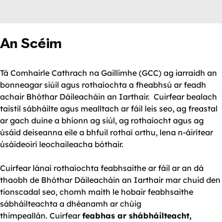
An Scéim
Tá Comhairle Cathrach na Gaillimhe (GCC) ag iarraidh an
bonneagar siúil agus rothaíochta a fheabhsú ar feadh
achair Bhóthar Dáileacháin an Iarthair. Cuirfear bealach
taistil sábháilte agus mealltach ar fáil leis seo, ag freastal
ar gach duine a bhíonn ag siúl, ag rothaíocht agus ag
úsáid deiseanna eile a bhfuil rothaí orthu, lena n-áirítear
úsáideoirí leochaileacha bóthair.
Cuirfear lánaí rothaíochta feabhsaithe ar fáil ar an dá
thaobh de Bhóthar Dáileacháin an Iarthair mar chuid den
tionscadal seo, chomh maith le hobair feabhsaithe
sábháilteachta a dhéanamh ar chúig
thimpeallán. Cuirfear
feabhas ar shábháilteacht,