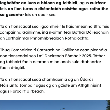
laghdófar an luas a bhíonn ag feithiclí,
agus
cuirfear
leis an líon turas a dhéanfaidh coisithe agus rothaithe
sa gceantar
leis an obair seo.
Tá an tionscadal seo i gcomhréir le haidhmeanna Straitéis
Iompair na Gaillimhe, ina n-aithnítear Bóthar Dáileacháin
an Iarthair mar Phríomhbhealach Rothaíochta.
Thug Comhairleoirí Cathrach na Gaillimhe cead pleanála
don tionscadal seo i mí Dheireadh Fómhair 2025. Táthar
ag tabhairt faoin dearadh mion anois sula dtabharfar
faoin dtógáil.
Tá an tionscadal seoá chómhaoiniú ag an Údarás
Náisiúnta Iompair agus ag an gCiste um Athghiniúint
agus Forbairt Uirbeach.