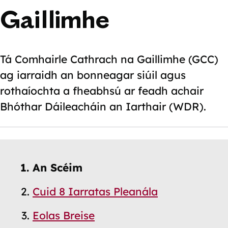
Gaillimhe
Tá Comhairle Cathrach na Gaillimhe (GCC)
ag iarraidh an bonneagar siúil agus
rothaíochta a fheabhsú ar feadh achair
Bhóthar Dáileacháin an Iarthair (WDR).
Skip
Guide
Guide
An Scéim
Navigation
Navigation
Cuid 8 Iarratas Pleanála
Eolas Breise