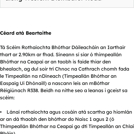
Céard atá Beartaithe
Tá Scéim Rothaíochta Bhóthar Dáileacháin an Iarthair
thart ar 2.90km ar fhad. Síneann sí siar ó thimpeallán
Bhóthar na Ceapaí ar an taobh is faide thiar den
bhealach, ag dul soir trí Chnoc na Cathrach chomh fada
le Timpeallán na nDíneach (Timpeallán Bhóthar an
Easpaig Uí Dhónaill) a nascann leis an mBóthar
Réigiúnach R338. Beidh na nithe seo a leanas i gceist sa
scéim:
• Lánaí rothaíochta agus cosáin atá scartha go hiomlán
ar an dá thaobh den bhóthar do Naisc 1 agus 2 (ó
Thimpeallán Bhóthar na Ceapaí go dtí Timpeallán an Chlaí
Bháin)