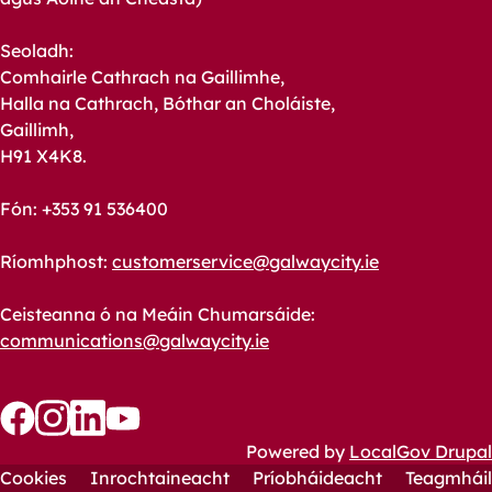
Seoladh:
Comhairle Cathrach na Gaillimhe,
Halla na Cathrach, Bóthar an Choláiste,
Gaillimh,
H91 X4K8.
Fón: +353 91 536400
Ríomhphost:
customerservice@galwaycity.ie
Ceisteanna ó na Meáin Chumarsáide:
communications@galwaycity.ie
Follow
Follow
Follow
Follow
Powered by
LocalGov Drupal
us
us
Cookies
us
us
Inrochtaineacht
Príobháideacht
Teagmháil
Footer