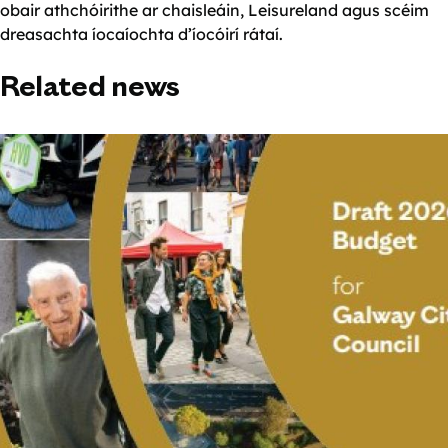
obair athchóirithe ar chaisleáin, Leisureland agus scéim
dreasachta íocaíochta d’íocóirí rátaí.
Related news