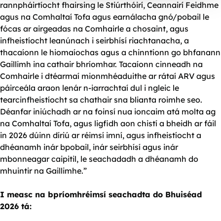
rannpháirtíocht fhairsing le Stiúrthóirí, Ceannairí Feidhme
agus na Comhaltaí Tofa agus earnálacha gnó/pobail le
fócas ar airgeadas na Comhairle a chosaint, agus
infheistíocht leanúnach i seirbhísí riachtanacha, a
thacaíonn le hiomaíochas agus a chinntíonn go bhfanann
Gaillimh ina cathair bhríomhar. Tacaíonn cinneadh na
Comhairle i dtéarmaí mionmhéaduithe ar rátaí ARV agus
páirceála araon lenár n-iarrachtaí dul i ngleic le
tearcinfheistíocht sa chathair sna blianta roimhe seo.
Déanfar iniúchadh ar na foinsí nua ioncaim atá molta ag
na Comhaltaí Tofa, agus ligfidh aon chistí a bheidh ar fáil
in 2026 dúinn díriú ar réimsí imní, agus infheistíocht a
dhéanamh inár bpobail, inár seirbhísí agus inár
mbonneagar caipitil, le seachadadh a dhéanamh do
mhuintir na Gaillimhe.”
I measc na bpríomhréimsí seachadta do Bhuiséad
2026 tá: