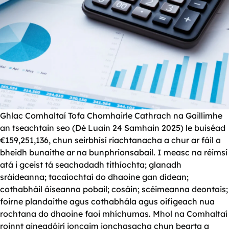
Ghlac Comhaltaí Tofa Chomhairle Cathrach na Gaillimhe
an tseachtain seo (Dé Luain 24 Samhain 2025) le buiséad
€159,251,136, chun seirbhísí riachtanacha a chur ar fáil a
bheidh bunaithe ar na bunphrionsabail. I measc na réimsí
atá i gceist tá seachadadh tithíochta; glanadh
sráideanna; tacaíochtaí do dhaoine gan dídean;
cothabháil áiseanna pobail; cosáin; scéimeanna deontais;
foirne plandaithe agus cothabhála agus oifigeach nua
rochtana do dhaoine faoi mhíchumas. Mhol na Comhaltaí
roinnt gineadóirí ioncaim ionchasacha chun bearta a