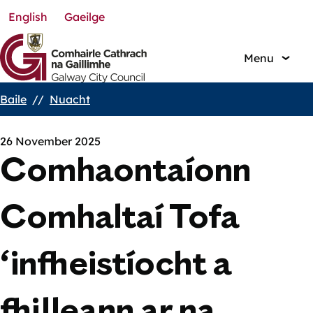
English
Gaeilge
Skip
to
main
Menu
content
Baile
Nuacht
Breadcrumbs
26 November 2025
Comhaontaíonn
Comhaltaí Tofa
‘infheistíocht a