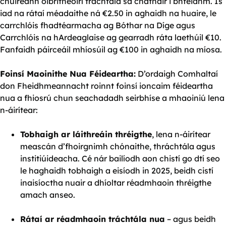
chuireann oibritheoirí tráchtála sa chathair i bhfeidhm. Is
iad na rátaí méadaithe ná €2.50 in aghaidh na huaire, le
carrchlóis fhadtéarmacha ag Bóthar na Díge agus
Carrchlóis na hArdeaglaise ag gearradh ráta laethúil €10.
Fanfaidh páirceáil mhíosúil ag €100 in aghaidh na míosa.
Foinsí Maoinithe Nua Féideartha:
D’ordaigh Comhaltaí
don Fheidhmeannacht roinnt foinsí ioncaim féideartha
nua a fhiosrú chun seachadadh seirbhíse a mhaoiniú lena
n-áirítear:
Tobhaigh ar láithreáin thréigthe
, lena n-áirítear
meascán d’fhoirgnimh chónaithe, thráchtála agus
institiúideacha. Cé nár bailíodh aon chistí go dtí seo
le haghaidh tobhaigh a eisíodh in 2025, beidh cistí
inaisíoctha nuair a dhíoltar réadmhaoin thréigthe
amach anseo.
Rátaí ar réadmhaoin tráchtála nua
– agus beidh