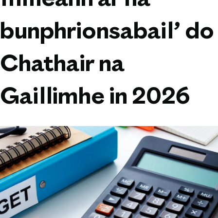
fhilleann ar na
bunphrionsabail’ do
Chathair na
Gaillimhe in 2026