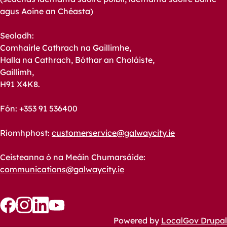
agus Aoine an Chéasta)
Seoladh:
Comhairle Cathrach na Gaillimhe,
Halla na Cathrach, Bóthar an Choláiste,
Gaillimh,
H91 X4K8.
Fón: +353 91 536400
Ríomhphost:
customerservice@galwaycity.ie
Ceisteanna ó na Meáin Chumarsáide:
communications@galwaycity.ie
Follow
Follow
Follow
Follow
Powered by
LocalGov Drupal