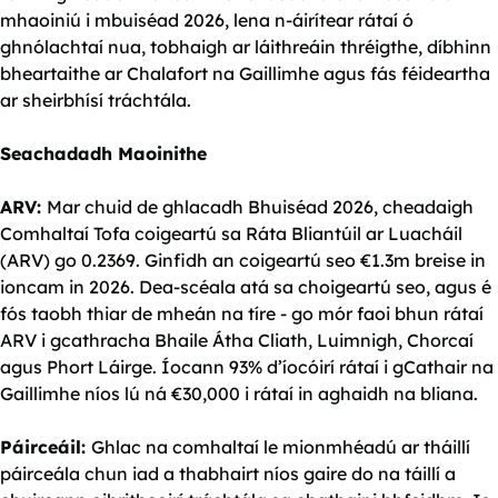
mhaoiniú i mbuiséad 2026, lena n-áirítear rátaí ó
ghnólachtaí nua, tobhaigh ar láithreáin thréigthe, díbhinn
bheartaithe ar Chalafort na Gaillimhe agus fás féideartha
ar sheirbhísí tráchtála.
Seachadadh Maoinithe
ARV:
Mar chuid de ghlacadh Bhuiséad 2026, cheadaigh
Comhaltaí Tofa coigeartú sa Ráta Bliantúil ar Luacháil
(ARV) go 0.2369. Ginfidh an coigeartú seo €1.3m breise in
ioncam in 2026. Dea-scéala atá sa choigeartú seo, agus é
fós taobh thiar de mheán na tíre - go mór faoi bhun rátaí
ARV i gcathracha Bhaile Átha Cliath, Luimnigh, Chorcaí
agus Phort Láirge. Íocann 93% d’íocóirí rátaí i gCathair na
Gaillimhe níos lú ná €30,000 i rátaí in aghaidh na bliana.
Páirceáil:
Ghlac na comhaltaí le mionmhéadú ar tháillí
páirceála chun iad a thabhairt níos gaire do na táillí a