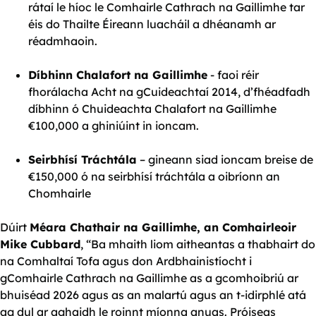
rátaí le híoc le Comhairle Cathrach na Gaillimhe tar
éis do Thailte Éireann luacháil a dhéanamh ar
réadmhaoin.
Díbhinn Chalafort na Gaillimhe
- faoi réir
fhorálacha Acht na gCuideachtaí 2014, d’fhéadfadh
díbhinn ó Chuideachta Chalafort na Gaillimhe
€100,000 a ghiniúint in ioncam.
Seirbhísí Tráchtála
– gineann siad ioncam breise de
€150,000 ó na seirbhísí tráchtála a oibríonn an
Chomhairle
Dúirt
Méara Chathair na Gaillimhe, an Comhairleoir
Mike Cubbard
, “Ba mhaith liom aitheantas a thabhairt do
na Comhaltaí Tofa agus don Ardbhainistíocht i
gComhairle Cathrach na Gaillimhe as a gcomhoibriú ar
bhuiséad 2026 agus as an malartú agus an t-idirphlé atá
ag dul ar aghaidh le roinnt míonna anuas. Próiseas