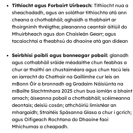
Tithíocht agus Forbairt Uirbeach:
Tithíocht nua a
sheachadadh, agus an soláthar tithíochta atá ann
cheana a chothabháil; aghaidh a thabhairt ar
fhoirgnimh thréigthe; pleananna ceantair áitiúil do
Mhuirbheach agus don Chaisleán Gearr; agus
tacaíochtaí a fheabhsú do dhaoine atá gan dídean
Seirbhísí poiblí agus bonneagar pobail:
glanadh
agus cothabháil sráide méadaithe chun feabhas a
chur ar thaithí an chustaiméara agus chun tacú leis
an iarracht do Chathair na Gaillimhe cur leis an
mBonn Óir a bronnadh ag Gradaim Náisiúnta na
mBailte Slachtmhara 2025 chun bua iomlán a bhaint
amach; áiseanna pobail a chothabháil; scéimeanna
deontais; deisiú cosán; athchóiriú limistéar an
mhargaidh; Straitéis Spásanna Glasa a chur i gcrích;
agus Oifigeach Rochtana do Dhaoine faoi
Mhíchumas a cheapadh.