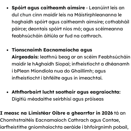
Spóirt agus caitheamh aimsire
- Leanúint leis an
dul chun cinn maidir leis na Máistirphleananna le
haghaidh spóirt agus caitheamh aimsire; cothabháil
páirce; deontais spóirt níos mó; agus scéimeanna
feabhsúcháin áitiúla ar fud na cathrach.
Tionscnaimh Eacnamaíocha agus
Airgeadais:
leathnú beag ar an scéim Feabhsúcháin
maidir le hAghaidh Siopaí; infheistíocht a dhéanamh
i bPlean Miondíola nua do Ghaillimh; agus
infheistíocht i bhféilte agus in imeachtaí.
Athfhorbairt lucht saothair agus eagraíochta:
Digitiú méadaithe seirbhísí agus próiseas
I measc na Limistéar Oibre a ghearrfar in 2026
tá an
Chomhstraitéis Eacnamaíoch Cathrach agus Contae,
iarfheistithe gníomhaíochta aeráide i bhfoirgnimh pobail,