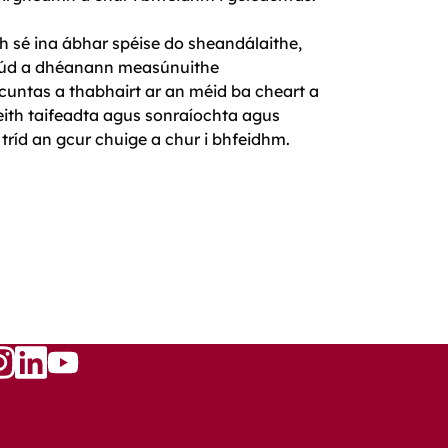
dh sé ina ábhar spéise do sheandálaithe,
h siúd a dhéanann measúnuithe
cuntas a thabhairt ar an méid ba cheart a
leith taifeadta agus sonraíochta agus
 tríd an gcur chuige a chur i bhfeidhm.
Follow
w
llow
Follow
us
s
us
on
n
on