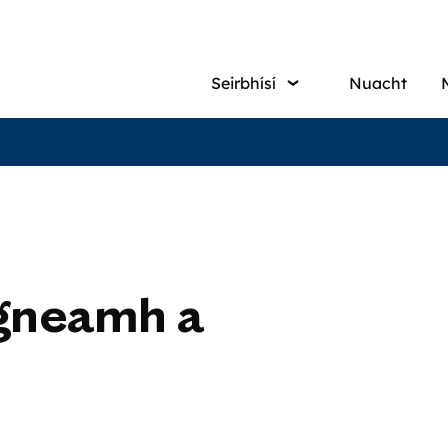
Main
Seirbhísí
Nuacht
navigati
rgneamh a