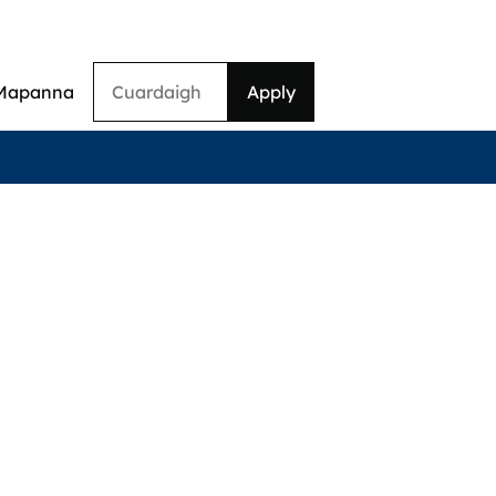
Cuardaigh
Mapanna
on