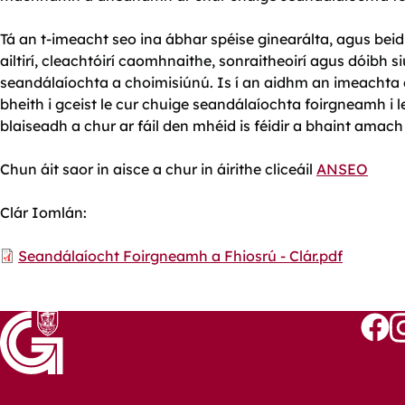
Tá an t-imeacht seo ina ábhar spéise ginearálta, agus bei
ailtirí, cleachtóirí caomhnaithe, sonraitheoirí agus dóib
seandálaíochta a choimisiúnú. Is í an aidhm an imeachta 
bheith i gceist le cur chuige seandálaíochta foirgneamh i 
blaiseadh a chur ar fáil den mhéid is féidir a bhaint amach
Chun áit saor in aisce a chur in áirithe cliceáil
ANSEO
Clár Iomlán:
Document
Seandálaíocht Foirgneamh a Fhiosrú - Clár.pdf
Follo
Fo
us
u
on
o