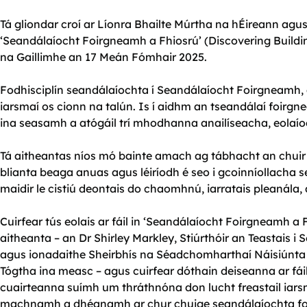
Tá gliondar croí ar Líonra Bhailte Múrtha na hÉireann ag
‘Seandálaíocht Foirgneamh a Fhiosrú’ (Discovering Buildin
na Gaillimhe an 17 Meán Fómhair 2025.
Fodhisciplín seandálaíochta í Seandálaíocht Foirgneamh, 
iarsmaí os cionn na talún. Is í aidhm an tseandálaí foirg
ina seasamh a atógáil trí mhodhanna anailíseacha, eolaío
Tá aitheantas níos mó bainte amach ag tábhacht an chuir
blianta beaga anuas agus léiríodh é seo i gcoinníollacha 
maidir le cistiú deontais do chaomhnú, iarratais pleanála,
Cuirfear tús eolais ar fáil in ‘Seandálaíocht Foirgneamh a Fh
aitheanta – an Dr Shirley Markley, Stiúrthóir an Teastais
agus ionadaithe Sheirbhís na Séadchomharthaí Náisiúnta
Tógtha ina measc – agus cuirfear dóthain deiseanna ar fáil
cuairteanna suímh um thráthnóna don lucht freastail iars
machnamh a dhéanamh ar chur chuige seandálaíochta foi