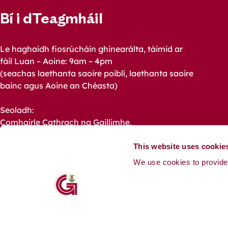
Faceb
I
Bí i dTeagmháil
Le haghaidh fiosrúcháin ghinearálta, táimid ar
fáil Luan – Aoine: 9am – 4pm
(seachas laethanta saoire poiblí, laethanta saoire
bainc agus Aoine an Chéasta)
Seoladh:
Comhairle Cathrach na Gaillimhe,
Halla na Cathrach, Bóthar an Choláiste,
Gaillimh,
This website uses cookie
H91 X4K8.
We use cookies to provide 
Fón: +353 91 536400
Ríomhphost:
customerservice@galwaycity.ie