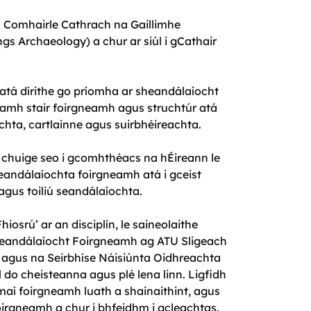
us Comhairle Cathrach na Gaillimhe
gs Archaeology) a chur ar siúl i gCathair
atá dírithe go príomha ar sheandálaíocht
neamh stair foirgneamh agus struchtúr atá
chta, cartlainne agus suirbhéireachta.
 chuige seo i gcomhthéacs na hÉireann le
seandálaíochta foirgneamh atá i gceist
 agus toiliú seandálaíochta.
iosrú’ ar an disciplín, le saineolaithe
 i Seandálaíocht Foirgneamh ag ATU Sligeach
 agus na Seirbhíse Náisiúnta Oidhreachta
 do cheisteanna agus plé lena linn. Ligfidh
maí foirgneamh luath a shainaithint, agus
rgneamh a chur i bhfeidhm i gcleachtas.