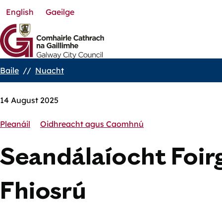
English
Gaeilge
Skip
to
main
content
Baile
Nuacht
Breadcrumbs
14 August 2025
Pleanáil
Oidhreacht agus Caomhnú
Seandálaíocht Foi
Fhiosrú