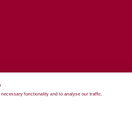
YouTube
ook
nstagram
LinkedIn
s
necessary functionality and to analyse our traffic.