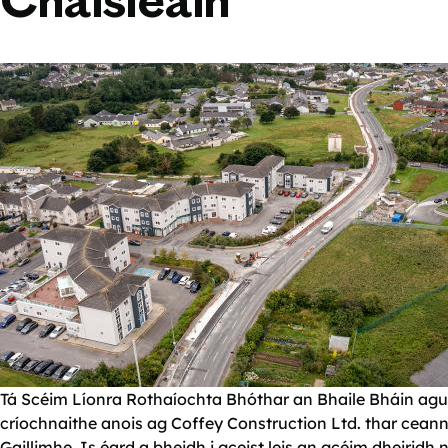
Chaisleáin
Tá Scéim Líonra Rothaíochta Bhóthar an Bhaile Bháin agu
críochnaithe anois ag Coffey Construction Ltd. thar cea
Gaillimhe. Is éard a bheidh i gceist leis an gcéim dheirid