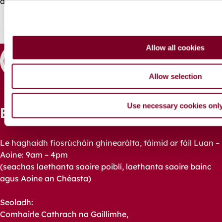
deiridh.
c
t
i
o
Allow all cookies
n
Allow selection
Use necessary cookies onl
Bí i dTeagmháil
Le haghaidh fiosrúcháin ghinearálta, táimid ar fáil Luan –
Aoine: 9am – 4pm
(seachas laethanta saoire poiblí, laethanta saoire bainc
agus Aoine an Chéasta)
Seoladh:
Comhairle Cathrach na Gaillimhe,