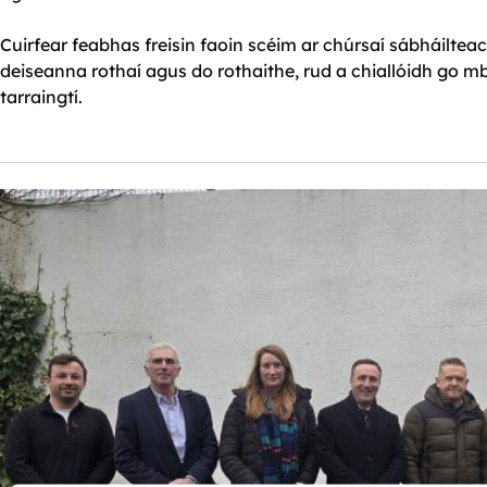
Cuirfear feabhas freisin faoin scéim ar chúrsaí sábháilteac
deiseanna rothaí agus do rothaithe, rud a chiallóidh go m
tarraingtí.