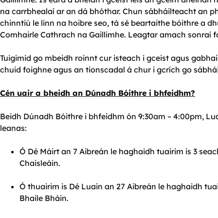
na carrbhealaí ar an dá bhóthar. Chun sábháilteacht an ph
chinntiú le linn na hoibre seo, tá sé beartaithe bóithre a
Comhairle Cathrach na Gaillimhe. Leagtar amach sonraí f
Tuigimid go mbeidh roinnt cur isteach i gceist agus gabha
chuid foighne agus an tionscadal á chur i gcrích go sábhái
Cén uair a bheidh an Dúnadh Bóithre i bhfeidhm?
Beidh Dúnadh Bóithre i bhfeidhm ón 9:30am – 4:00pm, Lua
leanas:
Ó Dé Máirt an 7 Aibreán le haghaidh tuairim is 3 sea
Chaisleáin.
Ó thuairim is Dé Luain an 27 Aibreán le haghaidh tua
Bhaile Bháin.