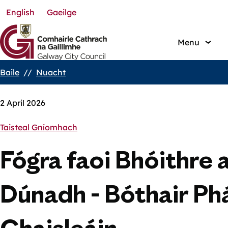
English
Gaeilge
Skip
to
main
Menu
content
Baile
Nuacht
Breadcrumbs
2 April 2026
Taisteal Gníomhach
Fógra faoi Bhóithre 
Dúnadh - Bóthair Phá