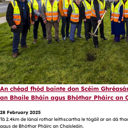
An chéad fhód bainte don Scéim Ghréasá
an Bhaile Bháin agus Bhóthar Pháirc an 
28 February 2025
Tá 2.4km de lánaí rothar leithscartha le tógáil ar an dá t
agus de Bhóthar Pháirc an Chaisleáin.