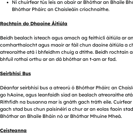
Ní chuirfear tús leis an obair ar Bhóthar an Bhaile B
Bhóthar Pháirc an Chaisleáin críochnaithe.
Rochtain do Dhaoine Áitiúla
Beidh bealach isteach agus amach ag feithiclí áitiúla ar a
comharthaíocht agus maoir ar fáil chun daoine áitiúla a ch
atreoraithe atá i bhfeidhm chuig a dtithe. Beidh rochtain 
bhfuil rothaí orthu ar an dá bhóthar an t-am ar fad.
Seirbhísí Bus
Déanfar seirbhísí bus a atreorú ó Bhóthar Pháirc an Chais
go hAoine, agus leanfaidh siad an bealach atreoraithe atá 
Rithfidh na busanna mar is gnáth gach tráth eile. Cuirfear 
gach stad bus chun paisinéirí a chur ar an eolas faoin sta
Bhóthar an Bhaile Bháin nó ar Bhóthar Mhuine Mheá.
Ceisteanna