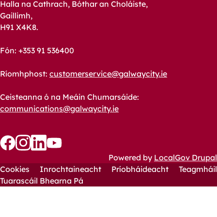
Halla na Cathrach, Bóthar an Choláiste,
Gaillimh,
H91 X4K8.
Fón: +353 91 536400
Ríomhphost:
customerservice@galwaycity.ie
Ceisteanna ó na Meáin Chumarsáide:
communications@galwaycity.ie
Follow
Follow
Follow
Follow
Powered by
LocalGov Drupal
us
us
Cookies
us
us
Inrochtaineacht
Príobháideacht
Teagmháil
Footer
on
on
Tuarascáil Bhearna Pá
on
on
YouTube
Facebook
Instagram
LinkedIn