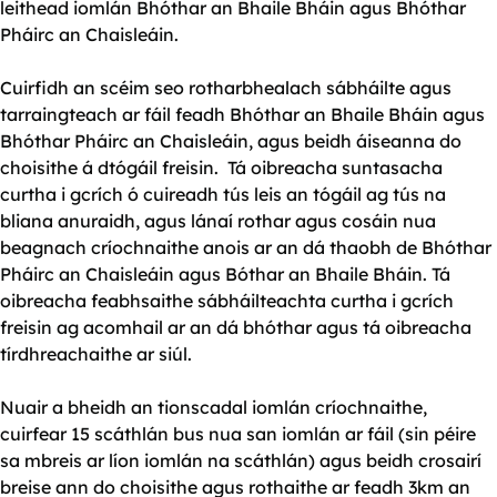
leithead iomlán Bhóthar an Bhaile Bháin agus Bhóthar
Pháirc an Chaisleáin.
Cuirfidh an scéim seo rotharbhealach sábháilte agus
tarraingteach ar fáil feadh Bhóthar an Bhaile Bháin agus
Bhóthar Pháirc an Chaisleáin, agus beidh áiseanna do
choisithe á dtógáil freisin. Tá oibreacha suntasacha
curtha i gcrích ó cuireadh tús leis an tógáil ag tús na
bliana anuraidh, agus lánaí rothar agus cosáin nua
beagnach críochnaithe anois ar an dá thaobh de Bhóthar
Pháirc an Chaisleáin agus Bóthar an Bhaile Bháin. Tá
oibreacha feabhsaithe sábháilteachta curtha i gcrích
freisin ag acomhail ar an dá bhóthar agus tá oibreacha
tírdhreachaithe ar siúl.
Nuair a bheidh an tionscadal iomlán críochnaithe,
cuirfear 15 scáthlán bus nua san iomlán ar fáil (sin péire
sa mbreis ar líon iomlán na scáthlán) agus beidh crosairí
breise ann do choisithe agus rothaithe ar feadh 3km an