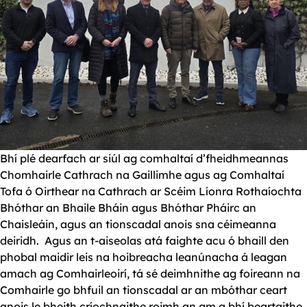
Bhí plé dearfach ar siúl ag comhaltaí d’fheidhmeannas
Chomhairle Cathrach na Gaillimhe agus ag Comhaltaí
Tofa ó Oirthear na Cathrach ar Scéim Líonra Rothaíochta
Bhóthar an Bhaile Bháin agus Bhóthar Pháirc an
Chaisleáin, agus an tionscadal anois sna céimeanna
deiridh. Agus an t-aiseolas atá faighte acu ó bhaill den
phobal maidir leis na hoibreacha leanúnacha á leagan
amach ag Comhairleoirí, tá sé deimhnithe ag foireann na
Comhairle go bhfuil an tionscadal ar an mbóthar ceart
anois le bheith críochnaithe roimh an am a bhí beartaithe