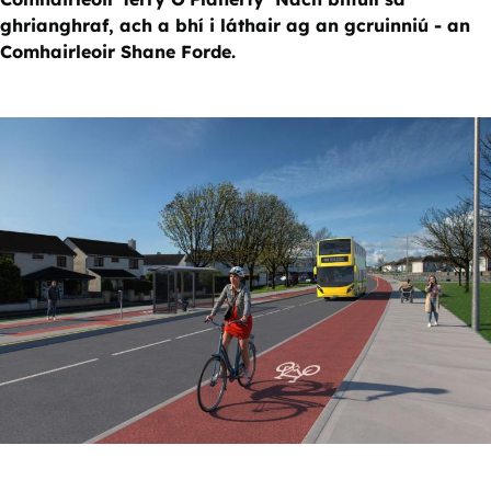
ghrianghraf, ach a bhí i láthair ag an gcruinniú - an
Comhairleoir Shane Forde.