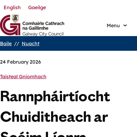
English
Gaeilge
Skip
to
main
Menu
content
Baile
Nuacht
Breadcrumbs
24 February 2026
Taisteal Gníomhach
Rannpháirtíocht
Chuiditheach ar