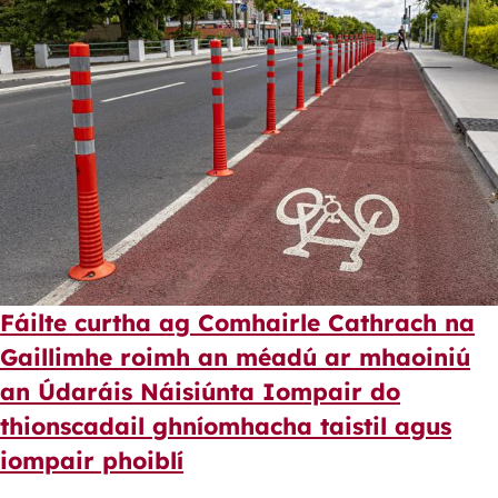
Fáilte curtha ag Comhairle Cathrach na
Gaillimhe roimh an méadú ar mhaoiniú
an Údaráis Náisiúnta Iompair do
thionscadail ghníomhacha taistil agus
iompair phoiblí