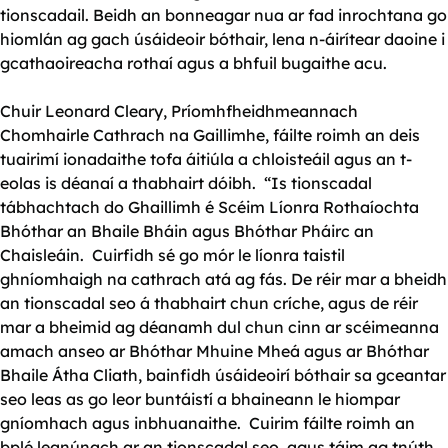
tionscadail. Beidh an bonneagar nua ar fad inrochtana go
hiomlán ag gach úsáideoir bóthair, lena n-áirítear daoine i
gcathaoireacha rothaí agus a bhfuil bugaithe acu.
Chuir Leonard Cleary, Príomhfheidhmeannach
Chomhairle Cathrach na Gaillimhe, fáilte roimh an deis
tuairimí ionadaithe tofa áitiúla a chloisteáil agus an t-
eolas is déanaí a thabhairt dóibh. “Is tionscadal
tábhachtach do Ghaillimh é Scéim Líonra Rothaíochta
Bhóthar an Bhaile Bháin agus Bhóthar Pháirc an
Chaisleáin. Cuirfidh sé go mór le líonra taistil
ghníomhaigh na cathrach atá ag fás. De réir mar a bheidh
an tionscadal seo á thabhairt chun críche, agus de réir
mar a bheimid ag déanamh dul chun cinn ar scéimeanna
amach anseo ar Bhóthar Mhuine Mheá agus ar Bhóthar
Bhaile Átha Cliath, bainfidh úsáideoirí bóthair sa gceantar
seo leas as go leor buntáistí a bhaineann le hiompar
gníomhach agus inbhuanaithe. Cuirim fáilte roimh an
bplé leanúnach ar an tionscadal seo, agus táim ag tnúth