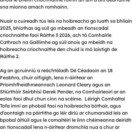
sna míonna amach romhainn.
Nuair a cuireadh tús leis na hoibreacha go luath sa bhliain
2025, bhíothas ag súil go mbeadh an tionscadal
críochnaithe faoi Ráithe 3 2026, ach tá Comhairle
Cathrach na Gaillimhe ag súil anois go mbeidh na
hoibreacha críochnaithe den chuid is mó laistigh de
Ráithe 2.
Ag an gcruinniú a reáchtáladh Dé Céadaoin an 18
Feabhra, chuir oifigigh, lena n-áirítear an
Príomhfheidhmeannach Leonard Cleary agus an
Stiúrthóir Seirbhísí Derek Pender, na Comhairleoirí ar an
eolas faoi dhul chun cinn na scéime. Léirigh Comhaltaí
Tofa imní an phobail faoi na hoibreacha bóthair, agus
d’aontaigh na páirtithe go léir díriú ar chumarsáid leis an
bpobal áitiúil agus le comaitéirí le linn chéimeanna deiridh
an tionscadail lena n-áirítear dromchla nua a chur ar