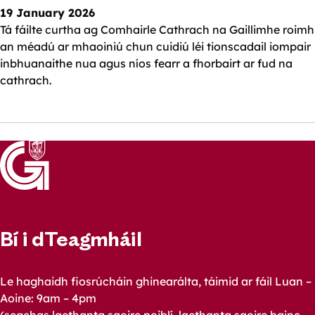
19 January 2026
Tá fáilte curtha ag Comhairle Cathrach na Gaillimhe roimh
an méadú ar mhaoiniú chun cuidiú léi tionscadail iompair
inbhuanaithe nua agus níos fearr a fhorbairt ar fud na
cathrach.
Bí i dTeagmháil
Le haghaidh fiosrúcháin ghinearálta, táimid ar fáil Luan –
Aoine: 9am – 4pm