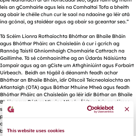
leis an gComhairle agus leis na Comhaltaí Tofa a bheith
ag obair le chéile chun cur le saol na ndaoine go léir atá
ina gcónaí, ag staidéar agus ag obair sa gceantar seo.”
Tá Scéim Líonra Rothaíochta Bhóthar an Bhaile Bháin
agus Bhóthar Pháirc an Chaisleáin á cur i gcrích ag
Rannóg Taistil Ghníomhaigh Chomhairle Cathrach na
Gaillimhe. Tá sé cómhaoinithe ag an Údarás Náisiúnta
Iompair agus ag an gCiste um Athghiniúint agus Forbairt
Uirbeach. Beidh an tógáil á déanamh feadh achar
Bhóthar an Bhaile Bháin, idir Ollscoil Teicneolaíochta an
Atlantaigh (OTA) agus Bóthar Mhuine Mheá agus feadh
Bhóthar Pháirc an Chaisleáin go léir idir Bóthar an Bhaile
Bháin agus Bóthar Mhuine Mheá. Áirítear leis an réimse
seo an OTA agus saoráidí tráchtála, tionsclaíocha agus
pobail eile. Freastalóidh an scéim freisin ar phobal mór
cónaitheoirí atá ina gcónaí i gcomharsanacht an dá
bhóthair.
This website uses cookies