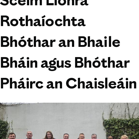
Scéim Líonra
Rothaíochta
Bhóthar an Bhaile
Bháin agus Bhóthar
Pháirc an Chaisleáin