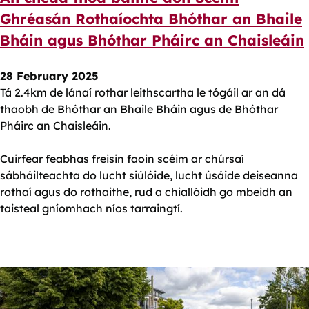
Ghréasán Rothaíochta Bhóthar an Bhaile
Bháin agus Bhóthar Pháirc an Chaisleáin
28 February 2025
Tá 2.4km de lánaí rothar leithscartha le tógáil ar an dá
thaobh de Bhóthar an Bhaile Bháin agus de Bhóthar
Pháirc an Chaisleáin.
Cuirfear feabhas freisin faoin scéim ar chúrsaí
sábháilteachta do lucht siúlóide, lucht úsáide deiseanna
rothaí agus do rothaithe, rud a chiallóidh go mbeidh an
taisteal gníomhach níos tarraingtí.