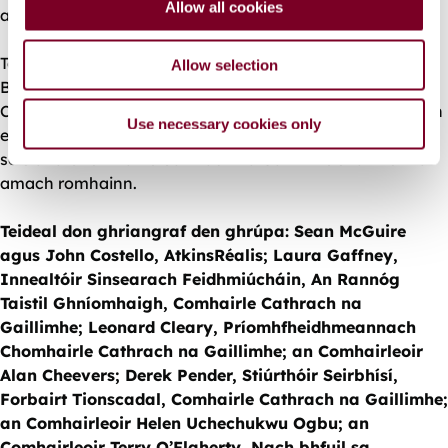
Allow all cookies
a bhaint as iompar poiblí.
n
Tá an t-eolas is déanaí ar Scéim Líonra Rothaíochta
Allow selection
Bhóthar an Bhaile Bháin agus Bhóthar Pháirc an
Chaisleáin ar fáil ar
www.GalwayCity.ie
. Cuirfear tuilleadh
Use necessary cookies only
eolais ar fáil ar an suíomh gréasáin agus ar ardáin meán
sóisialta Chomhairle Cathrach na Gaillimhe sna míonna
amach romhainn.
Teideal don ghriangraf den ghrúpa: Sean McGuire
agus John Costello, AtkinsRéalis; Laura Gaffney,
Innealtóir Sinsearach Feidhmiúcháin, An Rannóg
Taistil Ghníomhaigh, Comhairle Cathrach na
Gaillimhe; Leonard Cleary, Príomhfheidhmeannach
Chomhairle Cathrach na Gaillimhe; an Comhairleoir
Alan Cheevers; Derek Pender, Stiúrthóir Seirbhísí,
Forbairt Tionscadal, Comhairle Cathrach na Gaillimhe;
an Comhairleoir Helen Uchechukwu Ogbu; an
Comhairleoir Terry O’Flaherty Nach bhfuil sa