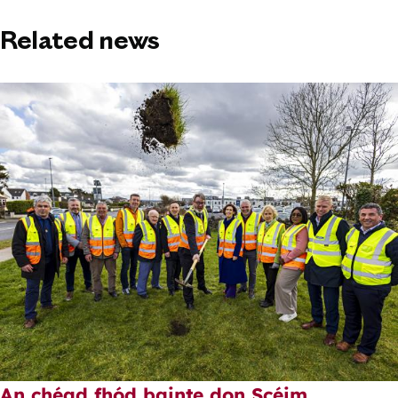
Related news
An chéad fhód bainte don Scéim