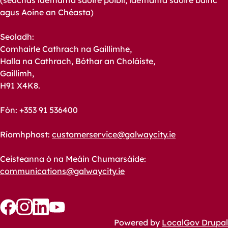
(seachas laethanta saoire poiblí, laethanta saoire bainc
agus Aoine an Chéasta)
Seoladh:
Comhairle Cathrach na Gaillimhe,
Halla na Cathrach, Bóthar an Choláiste,
Gaillimh,
H91 X4K8.
Fón: +353 91 536400
Ríomhphost:
customerservice@galwaycity.ie
Ceisteanna ó na Meáin Chumarsáide:
communications@galwaycity.ie
Follow
Follow
Follow
Follow
Powered by
LocalGov Drupal